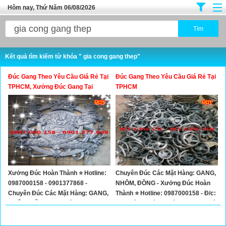
Hôm nay, Thứ Năm 06/08/2026
Trang chủ
Địa Điểm Kinh Doanh
Kết quả tìm kiếm từ khóa " gia cong gang thep"
Tuyển Sinh Đào Tạo
Đúc Gang Theo Yêu Cầu Giá Rẻ Tại
Đúc Gang Theo Yêu Cầu Giá Rẻ Tại
Ô Tô Xe Máy
TPHCM, Xưởng Đúc Gang Tại
TPHCM
TPHCM
Đồ Dùng Nội Ngoại Thất
Điện Tử Điện Máy
Làm Đẹp
Thời Trang
Xưởng Đúc Hoàn Thành ⭐ Hotline:
Chuyên Đúc Các Mặt Hàng: GANG,
Việc Làm
0987000158 - 0901377868 -
NHÔM, ĐỒNG - Xưởng Đúc Hoàn
Dịch Vụ
Chuyên Đúc Các Mặt Hàng: GANG,
Thành ⭐ Hotline: 0987000158 - Đ/c:
NHÔM, ĐỒNG Theo Yêu Cầu
Vĩnh Lộc A, Bình Chánh, TP. Hồ Chí
Hàng Tiêu Dùng
Minh