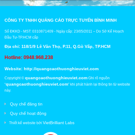
Xây Dựng
Tổng Hợp
CÔNG TY TNHH QUẢNG CÁO TRỰC TUYẾN BÌNH MINH
Số ĐKKD - MST: 0310871409 - Ngày cấp: 23/05/2011 – Do Sở Kế Hoạch
Đầu Tư-TP.HCM cấp
Địa chỉ: 118/1/9 Lê Văn Thọ, P.11, Q.Gò Vấp, TP.HCM
Hotline: 0948.968.238
Website:
http://quangcaothuonghieuviet.com
quangcaothuonghieuviet.com
Copyright ©
Ghi rõ nguồn
quangcaothuonghieuviet.com
“
” khi phát hành lại thông tin từ website
này.
Quy chế đăng tin
Quy chế hoạt động
VietBrilliant Labs
Thiết kế website bởi