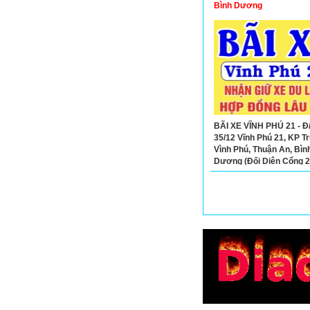
Bình Dương
BÃI XE VĨNH PHÚ 21 - Đ/
35/12 Vĩnh Phú 21, KP Tr
Vình Phú, Thuận An, Bìn
Dương (Đối Diện Cổng 
Phương Nam) - Liên Hệ:
0908526516 - 09095265
Toàn