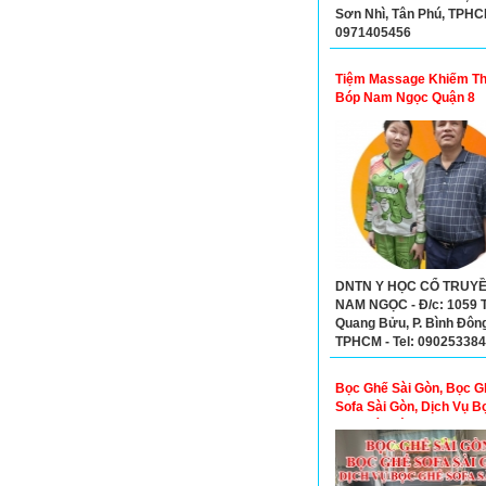
Sơn Nhì, Tân Phú, TPHCM
0971405456
Tiệm Massage Khiếm Th
Bóp Nam Ngọc Quận 8
DNTN Y HỌC CỔ TRUY
NAM NGỌC - Đ/c: 1059 
Quang Bửu, P. Bình Đông
TPHCM - Tel: 09025338
Bọc Ghế Sài Gòn, Bọc G
Sofa Sài Gòn, Dịch Vụ B
Sofa Sài Gòn