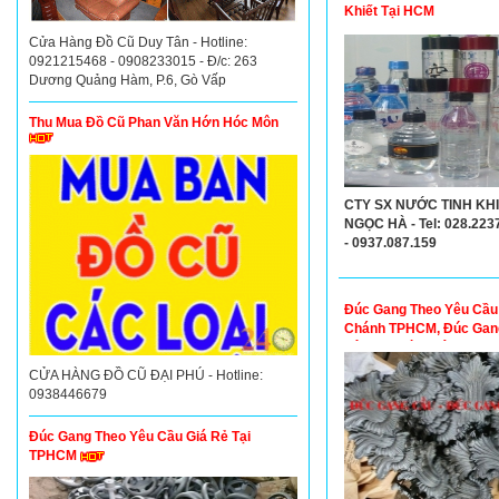
Khiết Tại HCM
Cửa Hàng Đồ Cũ Duy Tân - Hotline:
0921215468 - 0908233015 - Đ/c: 263
Dương Quảng Hàm, P.6, Gò Vấp
Thu Mua Đồ Cũ Phan Văn Hớn Hóc Môn
CTY SX NƯỚC TINH KH
NGỌC HÀ - Tel: 028.223
- 0937.087.159
Đúc Gang Theo Yêu Cầu
Chánh TPHCM, Đúc Gan
Yêu Cầu Bình Tân TPH
CỬA HÀNG ĐỒ CŨ ĐẠI PHÚ - Hotline:
0938446679
Đúc Gang Theo Yêu Cầu Giá Rẻ Tại
TPHCM