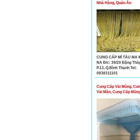
Nhà Hàng, Quán Ăn
CUNG CẤP MÌ TÀU MA 
NA Đ/c: 39/20 Đặng Thù
P.13, Q.Bình Thạnh Tel:
0938311101
Cung Cấp Vải Mùng, Cu
Vải Màn, Cung Cấp Mùn