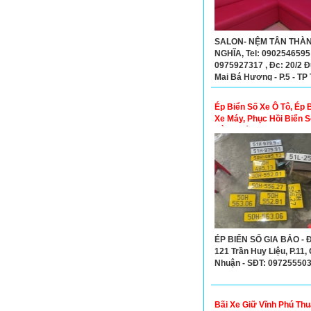
SALON- NỆM TÂN THÀ
NGHĨA, Tel: 0902546595
0975927317 , Đc: 20/2 
Mai Bá Hương - P.5 - TP
-Tỉnh Long An
Ép Biển Số Xe Ô Tô, Ép 
Xe Máy, Phục Hồi Biển 
Bằng Máy Thủy Lực
ÉP BIỂN SỐ GIA BẢO - Đ
121 Trần Huy Liệu, P.11,
Nhuận - SĐT: 09725550
Bãi Xe Giữ Vĩnh Phú Th