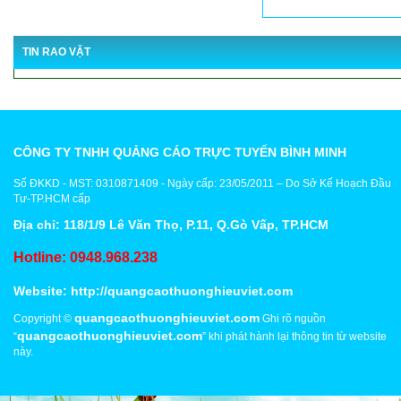
TIN RAO VẶT
CÔNG TY TNHH QUẢNG CÁO TRỰC TUYẾN BÌNH MINH
Số ĐKKD - MST: 0310871409 - Ngày cấp: 23/05/2011 – Do Sở Kế Hoạch Đầu
Tư-TP.HCM cấp
Địa chỉ: 118/1/9 Lê Văn Thọ, P.11, Q.Gò Vấp, TP.HCM
Hotline: 0948.968.238
Website:
http://quangcaothuonghieuviet.com
quangcaothuonghieuviet.com
Copyright ©
Ghi rõ nguồn
quangcaothuonghieuviet.com
“
” khi phát hành lại thông tin từ website
này.