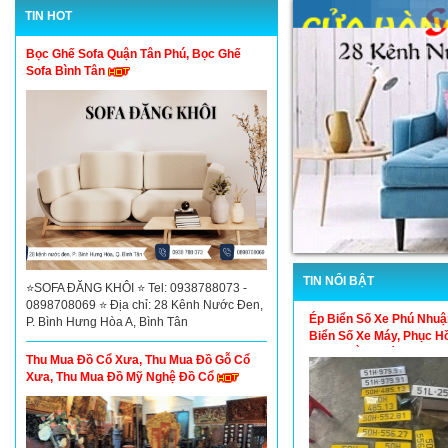
TIN HOT
Bọc Ghế Sofa Quận Tân Phú, Bọc Ghế
Sofa Bình Tân
TIN NỔI BẬT
⭐SOFA ĐĂNG KHÔI ⭐ Tel: 0938788073 -
0898708069 ⭐ Địa chỉ: 28 Kênh Nước Đen,
Ép Biển Số Xe Phú Nhuậ
P. Bình Hưng Hòa A, Bình Tân
Biển Số Xe Máy, Phục Hồ
Số Cũ Bằng Máy Thủy L
Thu Mua Đồ Cổ Xưa, Thu Mua Đồ Gỗ Cổ
Xưa, Thu Mua Đồ Mỹ Nghệ Đồ Cổ