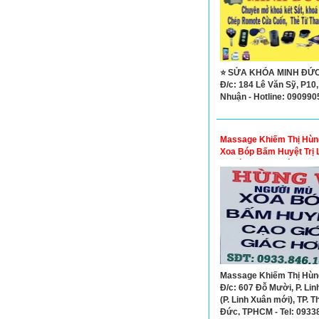
⭐ SỬA KHÓA MINH ĐỨC
Đ/c: 184 Lê Văn Sỹ, P10
Nhuận - Hotline: 09099
Massage Khiếm Thị Hùng
Xoa Bóp Bấm Huyệt Trị 
Uy Tín Tại Thủ Đức
Massage Khiếm Thị Hùng
Đ/c: 607 Đỗ Mười, P. Lin
(P. Linh Xuân mới), TP. T
Đức, TPHCM - Tel: 0933