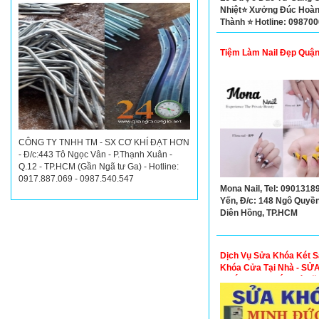
Nhiệt⭐ Xưởng Đúc Hoà
Thành ⭐ Hotline: 098700
Đ/c: Vĩnh Lộc A, Bình Ch
TP. Hồ Chí Minh
Tiệm Làm Nail Đẹp Quận
CÔNG TY TNHH TM - SX CƠ KHÍ ĐẠT HƠN
- Đ/c:443 Tô Ngọc Vân - P.Thạnh Xuân -
Q.12 - TP.HCM (Gần Ngã tư Ga) - Hotline:
0917.887.069 - 0987.540.547
Mona Nail, Tel: 0901318
Yến, Đ/c: 148 Ngô Quyền,
Diên Hồng, TP.HCM
Dịch Vụ Sửa Khóa Két S
Khóa Cửa Tại Nhà - SỬ
KHÓA MINH ĐỨC Lê Vă
Phú Nhuận