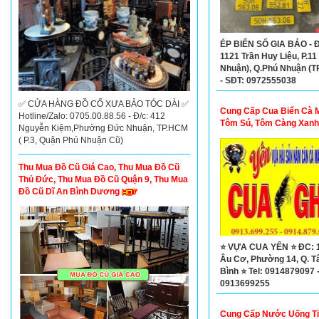
ÉP BIỂN SỐ GIA BẢO - Đ
1121 Trần Huy Liệu, P.11
Nhuận), Q.Phú Nhuận (
- SĐT: 0972555038
✅ CỬA HÀNG ĐỒ CỔ XƯA BẢO TÓC DÀI ✅
Cung Cấp Cua Biển Cà 
Hotline/Zalo: 0705.00.88.56 - Đ/c: 412
Tôm Sú, Tôm Càng Xanh
Nguyễn Kiệm,Phường Đức Nhuận, TP.HCM
Con
( P.3, Quận Phú Nhuận Cũ)
Thu Mua Đồ Cũ Giá Cao, Thu Mua Đồ Cũ
Thủ Đức, Thu Mua Đồ Cũ Quận 9, Thu Mua
Đồ Cũ Dĩ An Bình Dương
⭐ VỰA CUA YẾN ⭐ ĐC: 
Âu Cơ, Phường 14, Q. T
Bình ⭐ Tel: 0914879097 
0913699255
Cung Cấp Nước Uống T