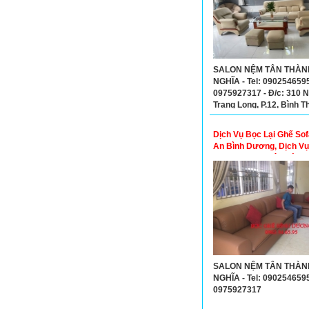
SALON NỆM TÂN THÀN
NGHĨA - Tel: 090254659
0975927317 - Đ/c: 310 
Trang Long, P.12, Bình T
Dịch Vụ Bọc Lại Ghế Sof
An Bình Dương, Dịch V
Lại Ghế Sofa Biên Hòa 
Nai
SALON NỆM TÂN THÀN
NGHĨA - Tel: 090254659
0975927317