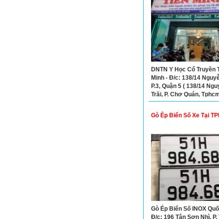
DNTN Y Học Cổ Truyền 
Minh - Đ/c: 138/14 Nguyễ
P.3, Quận 5 ( 138/14 Ng
Trãi, P. Chợ Quán, Tphcm
02839245180
Gò Ép Biển Số Xe Tại 
Gò Ép Biển Số INOX Quốc
Đ/c: 196 Tân Sơn Nhì, P.