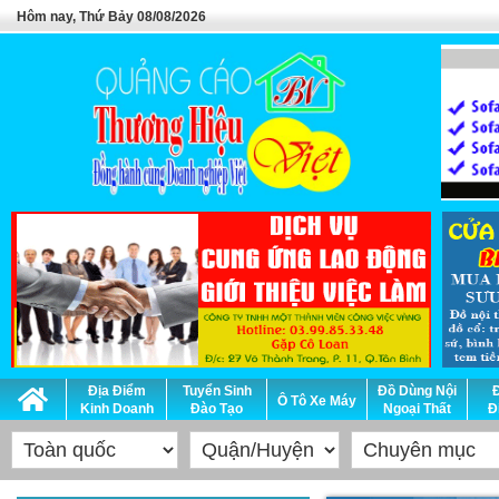
Hôm nay, Thứ Bảy 08/08/2026
Địa Điểm
Tuyển Sinh
Đồ Dùng Nội
Ô Tô Xe Máy
Kinh Doanh
Đào Tạo
Ngoại Thất
Đ