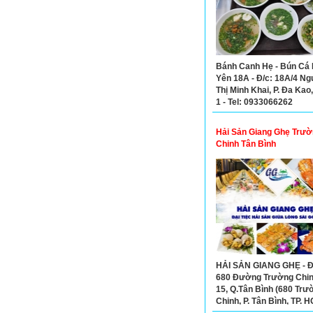
Bánh Canh Hẹ - Bún Cá
Yên 18A - Đ/c: 18A/4 N
Thị Minh Khai, P. Đa Kao
1 - Tel: 0933066262
Hải Sản Giang Ghẹ Trườ
Chinh Tân Bình
HẢI SẢN GIANG GHẸ - Đ
680 Đường Trường Chinh
15, Q.Tân Bình (680 Trư
Chinh, P. Tân Bình, TP. 