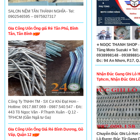
SALON NỆM TÂN THÀNH NGHĨA - Tel:
0902546595 – 0975927317
Gia Công Uốn Ống giá Rẻ Tân Phú, Bình
Tân, Tân Bình
⭐ NGỌC THANH SHOP -
Tùng Moto Suzuki ⭐ Tel:
0938998148 - 09389881
Đc: 94 An Nhơn, P.17, Q
Vấp
Nhận Đúc Gang Ghi Lò H
Tphcm, Nhận Đúc Ghi Lò
Tphcm
Công Ty TNHH TM - SX Cơ Khí Đạt Hơn -
Hotline: 0917.887.069 - 0987.540.547 - Đ/c:
443 Tô Ngọc Vân - P.Thạnh Xuân - Q.12 -
TP.HCM (Gần Ngã tư Ga)
Gia Công Uốn Ống Giá Rẻ Bình Dương, Gò
Chuyên Đúc Ghi Lò Hơi 
Vấp, Quận 12
Lò Được Đúc Từ Gang C