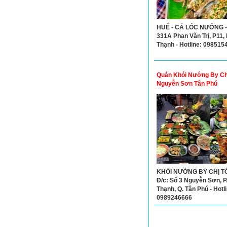
HUẾ - CÁ LÓC NƯỚNG - 
331A Phan Văn Trị, P11,
Thạnh - Hotline: 098515
Quán Khói Nướng By Chị
Nguyễn Sơn Tân Phú
KHÓI NƯỚNG BY CHỊ TÔ
Đ/c: Số 3 Nguyễn Sơn, P
Thạnh, Q. Tân Phú - Hotli
0989246666