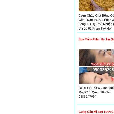
Cơm Cháy Chà Bông Cô 
Gòn - Đ/c: 301/34 Phan 
Long, P.1, Q. Phú Nhuận (
chỉ cũ 62 Phan Tây Hồ ) -
0932333462 - 07633677
Spa Tiêm Filler Uy Tín Q
BLUELIFE SPA - Đ/c: 00
Mã, P.15, Quận 10 - Tel:
0886147694
Cung Cấp Mì Sợi Tươi C