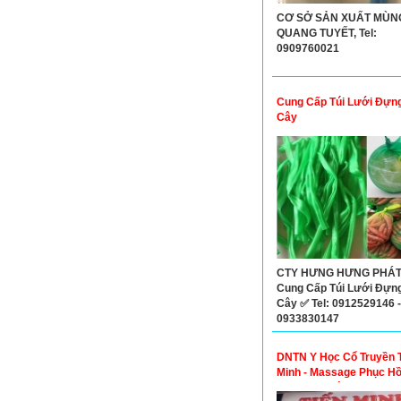
CƠ SỞ SẢN XUẤT MÙN
QUANG TUYẾT, Tel:
0909760021
Cung Cấp Túi Lưới Đựng
Cây
CTY HƯNG HƯNG PHÁT
Cung Cấp Túi Lưới Đựng
Cây ✅ Tel: 0912529146 -
0933830147
DNTN Y Học Cổ Truyền 
Minh - Massage Phục Hồ
Khỏe Xoa bóp