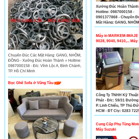
Xưởng Đúc Hoàn Thành
Hotline: 0987000158 -
0901377868 - Chuyên Đ
Mặt Hàng: GANG, NHÔM
ĐỒNG Theo Yêu Cầu
Máy in MARKEM-IMAJE 
9028, 9040, 9410,... Máy 
KINGLY K58, K68…
Chuyên Đúc Các Mặt Hàng: GANG, NHÔM,
ĐỒNG - Xưởng Đúc Hoàn Thành ⭐ Hotline:
0987000158 - Đ/c: Vĩnh Lộc A, Bình Chánh,
TP. Hồ Chí Minh
Bọc Ghế Sofa ở Vũng Tàu
Công Ty TNHH Kỹ Thuật
Phát - Đ/c: 59/31 Đường 
P. Linh Chiểu, TP Thủ Đứ
HCM - ĐT Cty: 0283 722
Mr Thảo: 0913968634
Cung Cấp Phụ Tùng Mot
Máy Suzuki