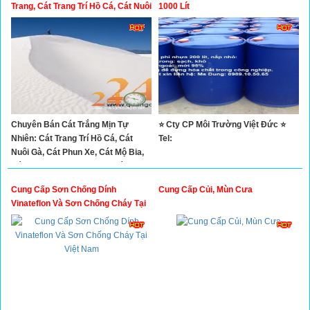
Xây Dựng
Trang, Cát Trang Trí Hồ Cá, Cát Nuôi
1000 Lít
Gà, Cát Phun Xe, Cát Mộ Bia, Cát
Tổng Hợp
Khu Vui Chơi Trẻ Em, Cát Bỏ Lư
Hương
Chuyên Bán Cát Trắng Mịn Tự
⭐ Cty CP Môi Trường Việt Đức ⭐
Nhiên: Cát Trang Trí Hồ Cá, Cát
Tel:
Nuôi Gà, Cát Phun Xe, Cát Mộ Bia,
Cát Khu Vui Chơi Trẻ Em, Cát Bỏ
Lư Hương
Cung Cấp Sơn Chống Dính
Cung Cấp Củi, Mùn Cưa
Vinateflon Và Sơn Chống Cháy Tại
Việt Nam