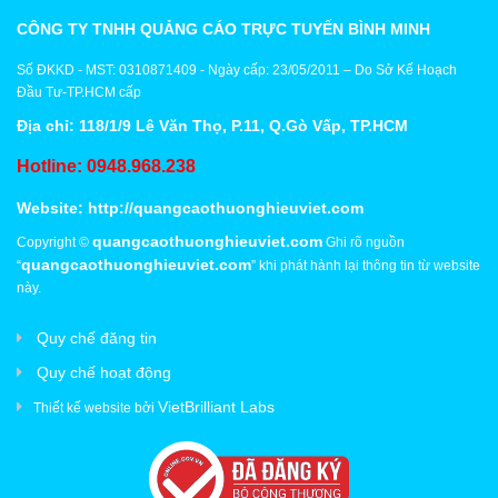
CÔNG TY TNHH QUẢNG CÁO TRỰC TUYẾN BÌNH MINH
Số ĐKKD - MST: 0310871409 - Ngày cấp: 23/05/2011 – Do Sở Kế Hoạch
Đầu Tư-TP.HCM cấp
Địa chỉ: 118/1/9 Lê Văn Thọ, P.11, Q.Gò Vấp, TP.HCM
Hotline: 0948.968.238
Website:
http://quangcaothuonghieuviet.com
quangcaothuonghieuviet.com
Copyright ©
Ghi rõ nguồn
quangcaothuonghieuviet.com
“
” khi phát hành lại thông tin từ website
này.
Quy chế đăng tin
Quy chế hoạt động
VietBrilliant Labs
Thiết kế website bởi