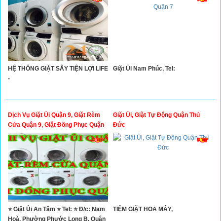
HỆ THỐNG GIẶT SẤY TIỆN LỢI LIFE
Giặt Ủi Nam Phúc, Tel:
-
Dịch Vụ Giặt Ủi Quận 9, Giặt Rèm
Giặt Ủi, Giặt Tự Động Quận Thủ
Cửa Quận 9, Giặt Đồng Phục Quận
Đức
9
⭐ Giặt Ủi An Tâm ⭐ Tel: ⭐ Đ/c: Nam
TIỆM GIẶT HOA MÂY,
Hoà, Phường Phước Long B, Quận