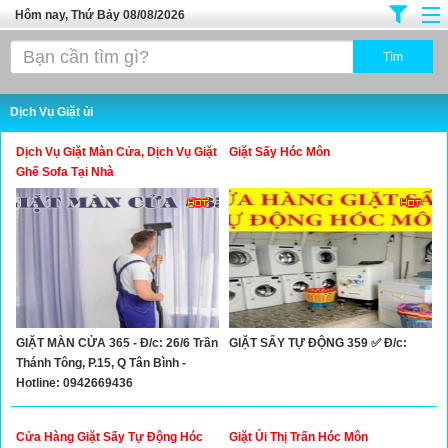
Hôm nay, Thứ Bảy 08/08/2026
Trang chủ
Địa Điểm Kinh Doanh
Dịch Vụ Giặt ủi
Tuyển Sinh Đào Tạo
Dịch Vụ Giặt Màn Cửa, Dịch Vụ Giặt
Giặt Sấy Hóc Môn
Ô Tô Xe Máy
Ghế Sofa Tại Nhà
Đồ Dùng Nội Ngoại Thất
Điện Tử Điện Máy
Làm Đẹp
Thời Trang
GIẶT MÀN CỬA 365 - Đ/c: 26/6 Trần
GIẶT SẤY TỰ ĐỘNG 359 ✅ Đ/c:
Việc Làm
Thánh Tông, P.15, Q Tân Bình -
Dịch Vụ
Hotline: 0942669436
Hàng Tiêu Dùng
Cửa Hàng Giặt Sấy Tự Động Hóc
Giặt Ủi Thị Trấn Hóc Môn