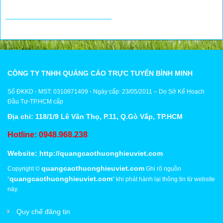
CÔNG TY TNHH QUẢNG CÁO TRỰC TUYẾN BÌNH MINH
Số ĐKKD - MST: 0310871409 - Ngày cấp: 23/05/2011 – Do Sở Kế Hoạch
Đầu Tư-TP.HCM cấp
Địa chỉ: 118/1/9 Lê Văn Thọ, P.11, Q.Gò Vấp, TP.HCM
Hotline: 0948.968.238
Website:
http://quangcaothuonghieuviet.com
quangcaothuonghieuviet.com
Copyright ©
Ghi rõ nguồn
quangcaothuonghieuviet.com
“
” khi phát hành lại thông tin từ website
này.
Quy chế đăng tin