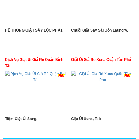
HỆ THỐNG GIẶT SẤY LỘC PHÁT,
Chuỗi Giặt Sấy Sài Gòn Laundry,
Dịch Vụ Giặt Ủi Giá Rẻ Quận Bình
Giặt Ủi Giá Rẻ Xuna Quận Tân Phú
Tân
Tiệm Giặt Ủi Sang,
Giặt Ủi Xuna, Tel: