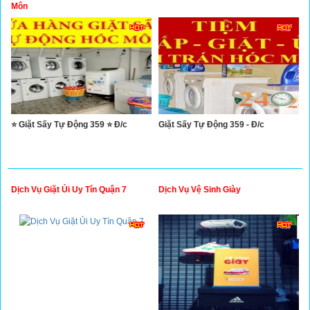
Xây Dựng
Môn
Tổng Hợp
⭐ Giặt Sấy Tự Động 359 ⭐ Đ/c
Giặt Sấy Tự Động 359 - Đ/c
Dịch Vụ Giặt Ủi Uy Tín Quận 7
Dịch Vụ Vệ Sinh Giày