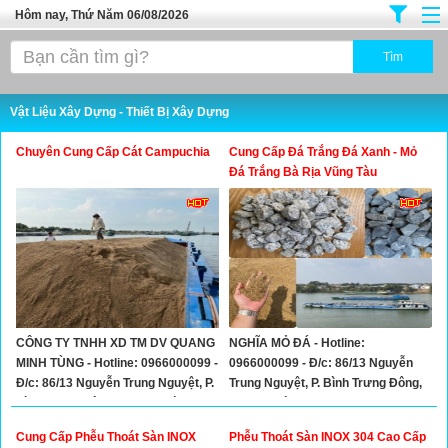
Hôm nay, Thứ Năm 06/08/2026
Trang chủ
Địa Điểm Kinh Doanh
Vật Liệu Xây Dựng - Thiết Bị Xây Dựng
Tuyển Sinh Đào Tạo
Chuyên Cung Cấp Cát Campuchia
Cung Cấp Đá Trắng Đá Xanh - Mỏ
Ô Tô Xe Máy
Đá Trắng Bà Rịa Vũng Tàu
Đồ Dùng Nội Ngoại Thất
Điện Tử Điện Máy
Làm Đẹp
Thời Trang
CÔNG TY TNHH XD TM DV QUANG
NGHĨA MỎ ĐÁ - Hotline:
Việc Làm
MINH TÙNG - Hotline: 0966000099 -
0966000099 - Đ/c: 86/13 Nguyễn
Dịch Vụ
Đ/c: 86/13 Nguyễn Trung Nguyệt, P.
Trung Nguyệt, P. Bình Trưng Đông,
Bình Trưng Đông, TP. Thủ Đức.
TP. Thủ Đức.
Hàng Tiêu Dùng
Cung Cấp Phễu Thoát Sàn INOX
Phễu Thoát Sàn INOX 304 Cao Cấp