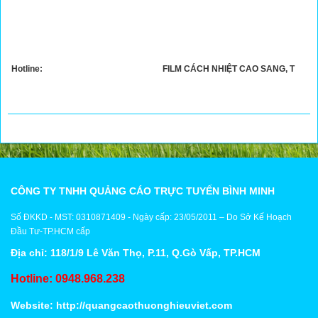
Hotline:
FILM CÁCH NHIỆT CAO SANG, T
CÔNG TY TNHH QUẢNG CÁO TRỰC TUYẾN BÌNH MINH
Số ĐKKD - MST: 0310871409 - Ngày cấp: 23/05/2011 – Do Sở Kế Hoạch
Đầu Tư-TP.HCM cấp
Địa chỉ: 118/1/9 Lê Văn Thọ, P.11, Q.Gò Vấp, TP.HCM
Hotline: 0948.968.238
Website:
http://quangcaothuonghieuviet.com