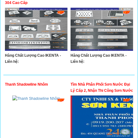
Xây Dựng
304 Cao Cấp
Tổng Hợp
Hàng Chất Lượng Cao IKENTA -
Hàng Chất Lượng Cao IKENTA -
Liên hệ:
Liên hệ:
Thanh Shadowline Nhôm
Tìm Nhà Phân Phối Sơn Nước Đại
Lý Cấp 2, Nhận Thi Công Sơn Nước