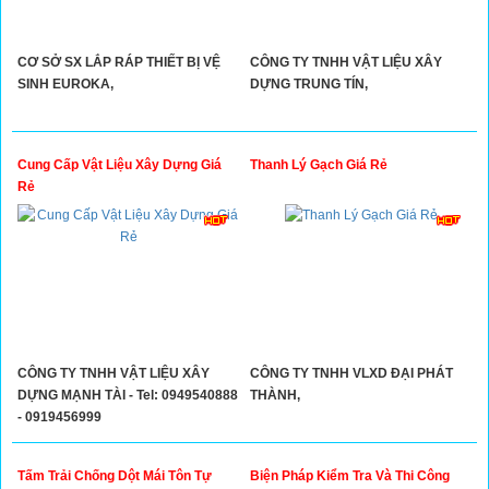
CƠ SỞ SX LẮP RÁP THIẾT BỊ VỆ
CÔNG TY TNHH VẬT LIỆU XÂY
SINH EUROKA,
DỰNG TRUNG TÍN,
Cung Cấp Vật Liệu Xây Dựng Giá
Thanh Lý Gạch Giá Rẻ
Rẻ
CÔNG TY TNHH VẬT LIỆU XÂY
CÔNG TY TNHH VLXD ĐẠI PHÁT
DỰNG MẠNH TÀI - Tel: 0949540888
THÀNH,
- 0919456999
Tấm Trải Chống Dột Mái Tôn Tự
Biện Pháp Kiểm Tra Và Thi Công