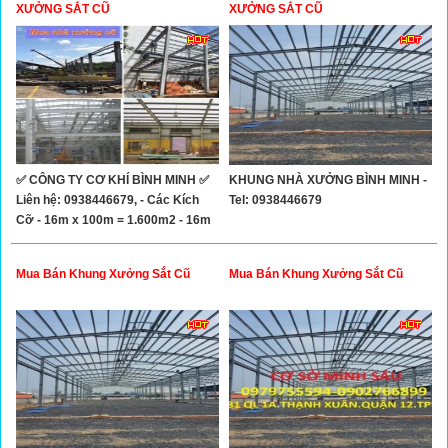
Xây Dựng
XƯỞNG SẮT CŨ
XƯỞNG SẮT CŨ
Tổng Hợp
✅ CÔNG TY CƠ KHÍ BÌNH MINH ✅
KHUNG NHÀ XƯỞNG BÌNH MINH -
Liên hệ: 0938446679, - Các Kích
Tel: 0938446679
Cỡ - 16m x 100m = 1.600m2 - 16m
x 50m = 800m2 - 32m x 100m =
3.200m2 - 32mx50m=1.600m2 -
Mua Bán Khung Xưởng Sắt Cũ
Mua Bán Khung Xưởng Sắt Cũ
30mx100m=3.000m2 -
20mx60m=1.200m2 -
18mx100m=1.800m2