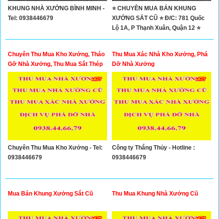
KHUNG NHÀ XƯỞNG BÌNH MINH -
⭐ CHUYÊN MUA BÁN KHUNG
Tel: 0938446679
XƯỞNG SẮT CŨ ⭐ Đ/C: 781 Quốc
Lộ 1A, P Thạnh Xuân, Quận 12 ⭐
Tel: 0979755594 - 0909766899 ⭐
323 Đặng Thúc Vịnh, Hóc Môn,
Chuyên Thu Mua Kho Xưởng, Tháo
Thu Mua Xác Nhà Kho Xưởng, Phá
TPHCM
Gỡ Nhà Xưởng, Thu Mua Sắt Thép
Dỡ Nhà Xưởng
Phế Liệu
Chuyên Thu Mua Kho Xưởng - Tel:
Công ty Thắng Thủy - Hotline :
0938446679
0938446679
Mua Bán Khung Xưởng Sắt Cũ
Thu Mua Khung Nhà Xưởng Cũ