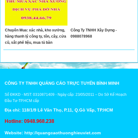
Chuyên Mua: xác nhà, kho xưởng,
Công Ty TNHH Xây Dựng -
hàng thanh lý công ty, tôn, cây, cửa
0988078968
cũ, sắt phế liệu, mua tủ bàn
ghế...0938446679
CÔNG TY TNHH QUẢNG CÁO TRỰC TUYẾN BÌNH MINH
Số ĐKKD - MST: 0310871409 - Ngày cấp: 23/05/2011 – Do Sở Kế Hoạch
Đầu Tư-TP.HCM cấp
Địa chỉ: 118/1/9 Lê Văn Thọ, P.11, Q.Gò Vấp, TP.HCM
Hotline: 0948.968.238
Website:
http://quangcaothuonghieuviet.com