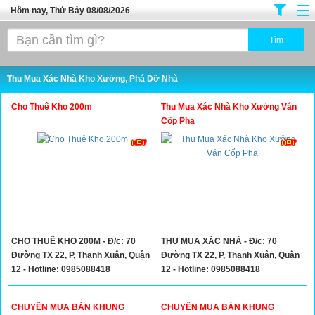
Hôm nay, Thứ Bảy 08/08/2026
Trang chủ
Địa Điểm Kinh Doanh
Thu Mua Xác Nhà Kho Xưởng, Phá Dỡ Nhà
Tuyển Sinh Đào Tạo
Cho Thuê Kho 200m
Thu Mua Xác Nhà Kho Xưởng Ván
Ô Tô Xe Máy
Cốp Pha
Đồ Dùng Nội Ngoại Thất
Điện Tử Điện Máy
Làm Đẹp
Thời Trang
CHO THUÊ KHO 200M - Đ/c: 70
THU MUA XÁC NHÀ - Đ/c: 70
Việc Làm
Đường TX 22, P, Thạnh Xuân, Quận
Đường TX 22, P, Thạnh Xuân, Quận
Dịch Vụ
12 - Hotline: 0985088418
12 - Hotline: 0985088418
Hàng Tiêu Dùng
CHUYÊN MUA BÁN KHUNG
CHUYÊN MUA BÁN KHUNG