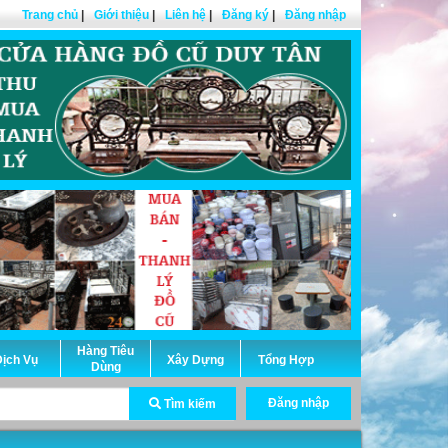
Trang chủ
|
Giới thiệu
|
Liên hệ
|
Đăng ký
|
Đăng nhập
Hàng Tiêu
ịch Vụ
Xây Dựng
Tổng Hợp
Dùng
Đăng nhập
Tìm kiếm