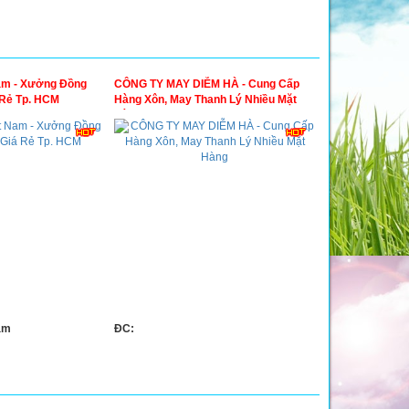
am - Xưởng Đồng
CÔNG TY MAY DIỄM HÀ - Cung Cấp
 Rẻ Tp. HCM
Hàng Xôn, May Thanh Lý Nhiều Mặt
Hàng
am
ĐC: