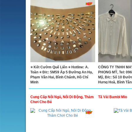
⭐ Kết Cườm Quế Liên ⭐ Hotline: A.
CÔNG TY TNHH MA
Toàn ⭐ Đ/c: 5M59 Ấp 5 Đường An Hạ,
PHONG MỸ, Tel: 09
Phạm Văn Hai, Bình Chánh, Hồ Chí
Mỹ, Đ/c: Số 10 Đường
Minh
Hưng Hoà, Bình Tân
Cung Cấp Nôi Ngủ, Nôi Di Động, Thảm
Tã Vải Bambi Mio
Chơi Cho Bé