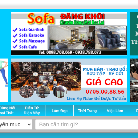
Dùng Nội
Điện Tử
Làm Đẹp
Thời Trang
Việc Làm
D
oại Thất
Điện Máy