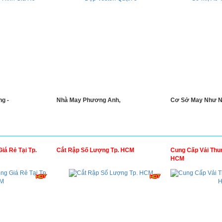
g -
Nhà May Phương Anh,
Cơ Sở May Như N
iá Rẻ Tại Tp.
Cắt Rập Số Lượng Tp. HCM
Cung Cấp Vải Thun
HCM