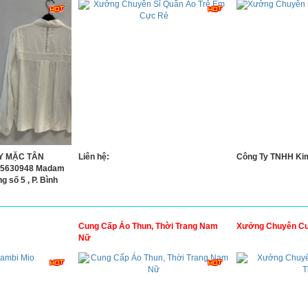
Y MẶC TÂN
Liên hệ:
Công Ty TNHH Ki
65630948 Madam
 số 5 , P. Bình
Cung Cấp Áo Thun, Thời Trang Nam
Xưởng Chuyên Cu
Nữ