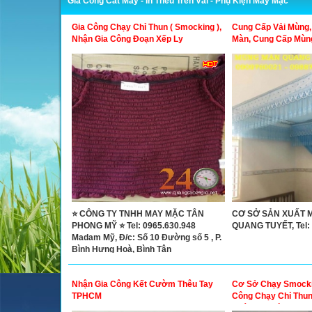
Gia Công Cắt May - In Thêu Trên Vải - Phụ Kiện May Mặc
Gia Công Chạy Chỉ Thun ( Smocking ),
Cung Cấp Vải Mùng,
Nhận Gia Công Đoạn Xếp Ly
Màn, Cung Cấp Mùn
⭐ CÔNG TY TNHH MAY MẶC TÂN
CƠ SỞ SẢN XUẤT 
PHONG MỸ ⭐ Tel: 0965.630.948
QUANG TUYẾT, Tel:
Madam Mỹ, Đ/c: Số 10 Đường số 5 , P.
Bình Hưng Hoà, Bình Tân
Nhận Gia Công Kết Cườm Thêu Tay
Cơ Sở Chạy Smocki
TPHCM
Công Chạy Chỉ Thun 
Nhận Gia Công Đoạn