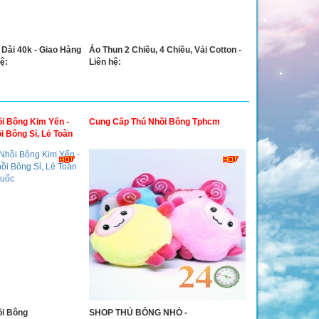
 Dài 40k - Giao Hàng
Áo Thun 2 Chiều, 4 Chiều, Vải Cotton -
ệ:
Liên hệ:
i Bông Kim Yến -
Cung Cấp Thú Nhồi Bông Tphcm
 Bông Sỉ, Lẻ Toàn
i Bông
SHOP THÚ BÔNG NHỎ -