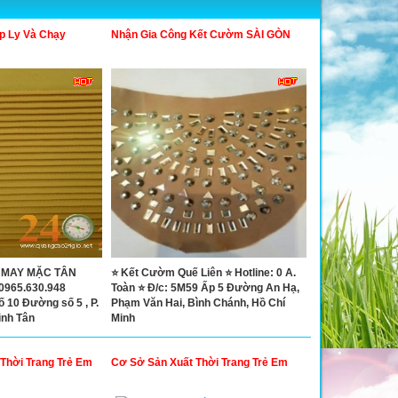
p Ly Và Chạy
Nhận Gia Công Kết Cườm SÀI GÒN
 MAY MẶC TÂN
⭐ Kết Cườm Quế Liên ⭐ Hotline: 0 A.
0965.630.948
Toàn ⭐ Đ/c: 5M59 Ấp 5 Đường An Hạ,
 10 Đường số 5 , P.
Phạm Văn Hai, Bình Chánh, Hồ Chí
ình Tân
Minh
Thời Trang Trẻ Em
Cơ Sở Sản Xuất Thời Trang Trẻ Em