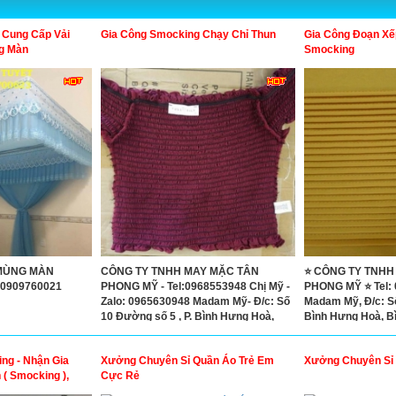
 Cung Cấp Vải
Gia Công Smocking Chạy Chỉ Thun
Gia Công Đoạn Xế
g Màn
Smocking
MÙNG MÀN
CÔNG TY TNHH MAY MẶC TÂN
⭐ CÔNG TY TNHH
 0909760021
PHONG MỸ - Tel:0968553948 Chị Mỹ -
PHONG MỸ ⭐ Tel: 
Zalo: 0965630948 Madam Mỹ- Đ/c: Số
Madam Mỹ, Đ/c: Số
10 Đường số 5 , P. Bình Hưng Hoà,
Bình Hưng Hoà, B
Bình Tân
ng - Nhận Gia
Xưởng Chuyên Sỉ Quần Áo Trẻ Em
Xưởng Chuyên Sỉ 
( Smocking ),
Cực Rẻ
 Xếp Ly