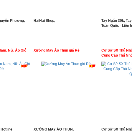
guyên Phương,
HaiHai Shop,
Tay Ngắn 30k, Tay
Toàn Quốc - Liên h
am, Nữ, Áo Gió
Xưởng May Áo Thun giá Rẻ
Cơ Sở SX Thú Nhồ
Cung Cấp Thú Nhồi
Quốc
Hotline:
XƯỞNG MAY ÁO THUN,
Cơ Sở SX Thú Nhồ