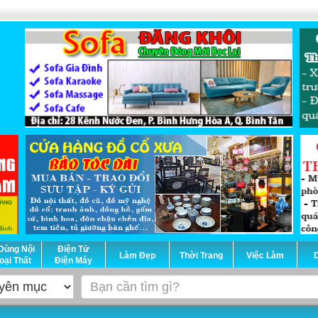
Dùng Nội
Điện Tử
Làm Đẹp
Thời Trang
Việc Làm
D
oại Thất
Điện Máy