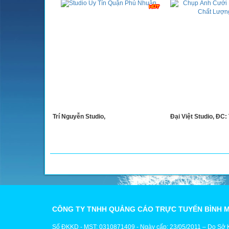
Trí Nguyễn Studio,
Đại Việt Studio, ĐC:
CÔNG TY TNHH QUẢNG CÁO TRỰC TUYẾN BÌNH 
Số ĐKKD - MST: 0310871409 - Ngày cấp: 23/05/2011 – Do Sở