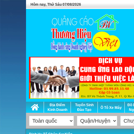
Hôm nay, Thứ Sáu 07/08/2026
Địa Điểm
Tuyển Sinh
Đồ 
Ô Tô Xe Máy
Kinh Doanh
Đào Tạo
Ng