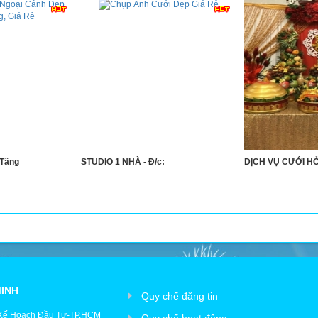
 Tầng
STUDIO 1 NHÀ - Đ/c:
DỊCH VỤ CƯỚI HỎ
MINH
Quy chế đăng tin
 Kế Hoạch Đầu Tư-TP.HCM