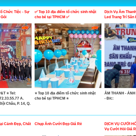
ổ Chức Tiệc - Sự
✅ Top 10 địa điểm tổ chức sinh nhật
Dịch Vụ Âm Thanh
 Gói
cho bé tại TPHCM ✅
Led Trang Trí Sân
&T ⭐ Tel:
⭐ Top 10 địa điểm tổ chức sinh nhật
ÂM THANH - ÁNH
72.33.55.77 A.
cho bé tại TPHCM ⭐
- Đ/c:
ội Châu, P. 14, Q.
i Cảnh Đẹp, Chất
Chụp Ảnh Cưới Đẹp Giá Rẻ
DỊCH VỤ CƯỚI HỎ
Vụ Cưới Hỏi Giá 