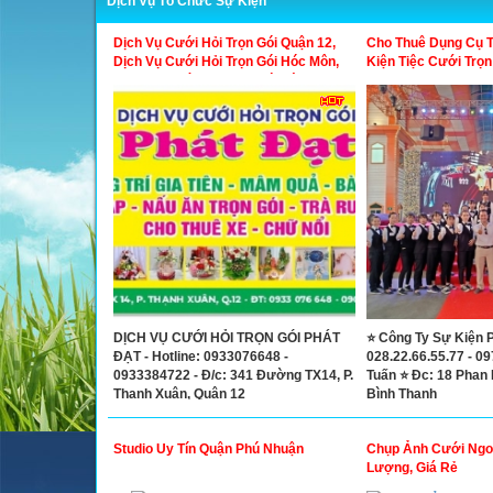
Dịch Vụ Tổ Chức Sự Kiện
Dịch Vụ Cưới Hỏi Trọn Gói Quận 12,
Cho Thuê Dụng Cụ T
Dịch Vụ Cưới Hỏi Trọn Gói Hóc Môn,
Kiện Tiệc Cưới Trọn
Dịch Vụ Cưới Hỏi Trọn Gói Gò Vấp
DỊCH VỤ CƯỚI HỎI TRỌN GÓI PHÁT
⭐ Công Ty Sự Kiện P
ĐẠT - Hotline: 0933076648 -
028.22.66.55.77 - 09
0933384722 - Đ/c: 341 Đường TX14, P.
Tuấn ⭐ Đc: 18 Phan B
Thạnh Xuân, Quận 12
Bình Thạnh
Studio Uy Tín Quận Phú Nhuận
Chụp Ảnh Cưới Ngoạ
Lượng, Giá Rẻ