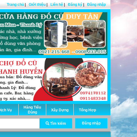
Trang chủ
|
Giới thiệu
|
Liên hệ
|
Đăng ký
|
Đăng nhập
Hàng Tiêu
ịch Vụ
Xây Dựng
Tổng Hợp
Dùng
Đăng nhập
Tìm kiếm