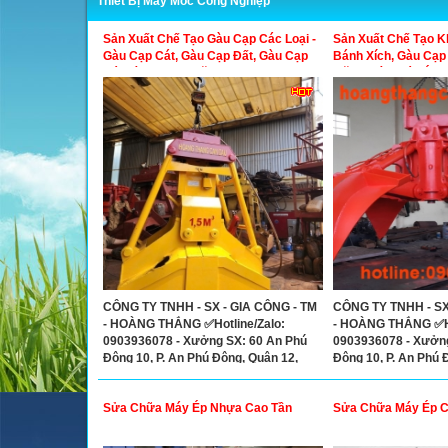
Thiết Bị Máy Móc Công Nghiệp
Sản Xuất Chế Tạo Gàu Cạp Các Loại -
Sản Xuất Chế Tạo 
Gàu Cạp Cát, Gàu Cạp Đất, Gàu Cạp
Bánh Xích, Gàu Cạp C
Đá, Gàu Cạp Xi Măng
Măng, Dàn Máy Ép B
Ống Trượt Búa Đóng
Bê Tông Thủy Lực, 
Sàn Cát
CÔNG TY TNHH - SX - GIA CÔNG - TM
CÔNG TY TNHH - SX
- HOÀNG THẮNG ✅Hotline/Zalo:
- HOÀNG THẮNG ✅Ho
0903936078 - Xưởng SX: 60 An Phú
0903936078 - Xưởng
Đông 10, P. An Phú Đông, Quận 12,
Đông 10, P. An Phú 
TP.HCM, Việt Nam
TP.HCM, Việt Nam
Sửa Chữa Máy Ép Nhựa Cao Tần
Sửa Chữa Máy Ép C