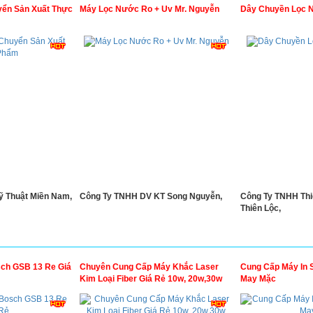
ển Sản Xuất Thực
Máy Lọc Nước Ro + Uv Mr. Nguyễn
Dây Chuyền Lọc 
ỹ Thuật Miền Nam,
Công Ty TNHH DV KT Song Nguyễn,
Công Ty TNHH Thi
Thiên Lộc,
ch GSB 13 Re Giá
Chuyên Cung Cấp Máy Khắc Laser
Cung Cấp Máy In 
Kim Loại Fiber Giá Rẻ 10w, 20w,30w
May Mặc