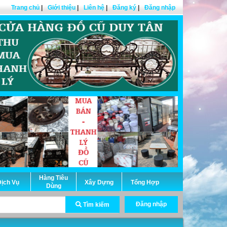
Trang chủ
|
Giới thiệu
|
Liên hệ
|
Đăng ký
|
Đăng nhập
Hàng Tiêu
ịch Vụ
Xây Dựng
Tổng Hợp
Dùng
Đăng nhập
Tìm kiếm