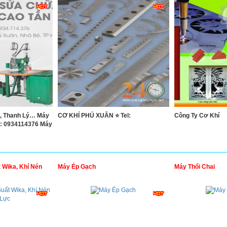
, Thanh Lý… Máy
CƠ KHÍ PHÚ XUÂN ⭐ Tel:
Công Ty Cơ Khí
e: 0934114376 Máy
 Wika, Khí Nén
Máy Ép Gạch
Máy Thổi Chai