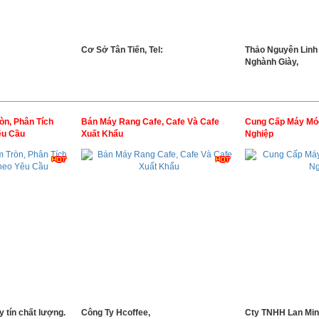
Cơ Sở Tân Tiến, Tel:
Thảo Nguyên Linh
Nghành Giày,
òn, Phân Tích
Bán Máy Rang Cafe, Cafe Và Cafe
Cung Cấp Máy Móc
êu Cầu
Xuất Khẩu
Nghiệp
y tín chất lượng.
Công Ty Hcoffee,
Cty TNHH Lan Min