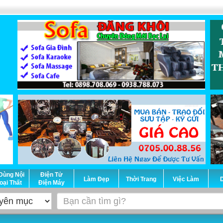
Dùng Nội
Điện Tử
Làm Đẹp
Thời Trang
Việc Làm
D
oại Thất
Điện Máy