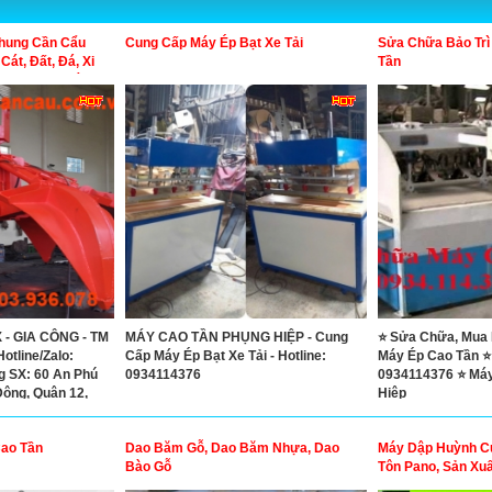
Khung Cần Cẩu
Cung Cấp Máy Ép Bạt Xe Tải
Sửa Chữa Bảo Trì
át, Đất, Đá, Xi
Tần
ấc Thấm , Dàn
 Cọc, Dàn Ép Cọc
Dàn Băng Tải, Dàn
 - GIA CÔNG - TM
MÁY CAO TẦN PHỤNG HIỆP - Cung
⭐ Sửa Chữa, Mua
tline/Zalo:
Cấp Máy Ép Bạt Xe Tải - Hotline:
Máy Ép Cao Tần ⭐ 
 SX: 60 An Phú
0934114376
0934114376 ⭐ Má
Đông, Quận 12,
Hiệp
ao Tần
Dao Băm Gỗ, Dao Băm Nhựa, Dao
Máy Dập Huỳnh C
Bào Gỗ
Tôn Pano, Sản Xu