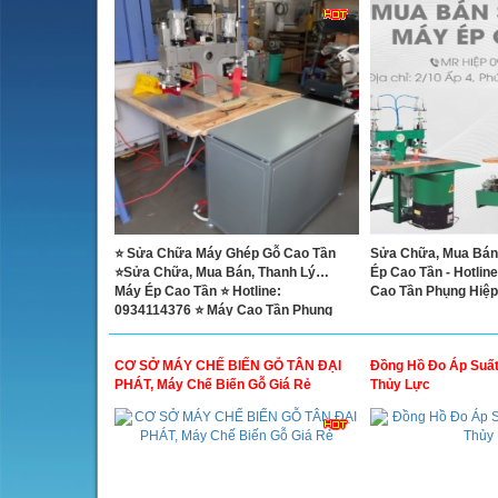
⭐ Sửa Chữa Máy Ghép Gỗ Cao Tần
Sửa Chữa, Mua Bán
⭐Sửa Chữa, Mua Bán, Thanh Lý…
Ép Cao Tần - Hotlin
Máy Ép Cao Tần ⭐ Hotline:
Cao Tần Phụng Hiệp
0934114376 ⭐ Máy Cao Tần Phụng
Hiệp
CƠ SỞ MÁY CHẾ BIẾN GỖ TÂN ĐẠI
Đồng Hồ Đo Áp Suất
PHÁT, Máy Chế Biến Gỗ Giá Rẻ
Thủy Lực