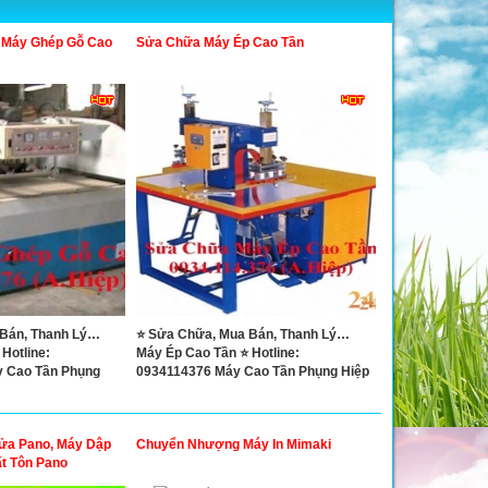
 Máy Ghép Gỗ Cao
Sửa Chữa Máy Ép Cao Tần
 Bán, Thanh Lý…
⭐ Sửa Chữa, Mua Bán, Thanh Lý…
Hotline:
Máy Ép Cao Tần ⭐ Hotline:
y Cao Tần Phụng
0934114376 Máy Cao Tần Phụng Hiệp
ửa Pano, Máy Dập
Chuyển Nhượng Máy In Mimaki
ất Tôn Pano