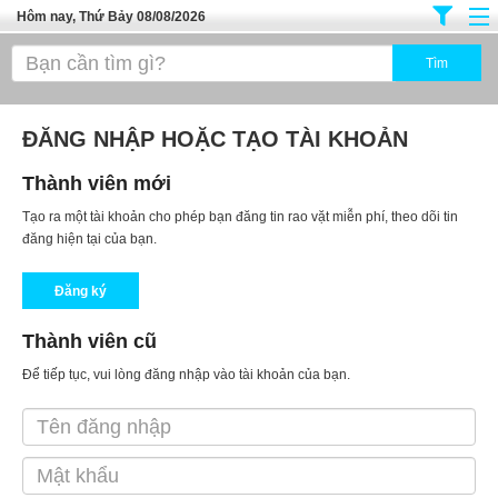
Hôm nay, Thứ Bảy 08/08/2026
Trang chủ
Địa Điểm Kinh Doanh
ĐĂNG NHẬP HOẶC TẠO TÀI KHOẢN
Tuyển Sinh Đào Tạo
Ô Tô Xe Máy
Thành viên mới
Tạo ra một tài khoản cho phép bạn đăng tin rao vặt miễn phí, theo dõi tin
Đồ Dùng Nội Ngoại Thất
đăng hiện tại của bạn.
Điện Tử Điện Máy
Đăng ký
Làm Đẹp
Thành viên cũ
Thời Trang
Để tiếp tục, vui lòng đăng nhập vào tài khoản của bạn.
Việc Làm
Dịch Vụ
Hàng Tiêu Dùng