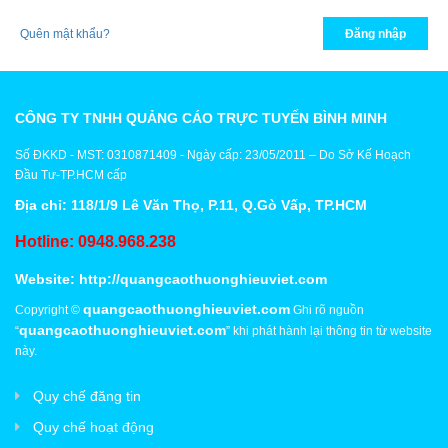
Xây Dựng
Đăng nhập
Quên mật khẩu?
Tổng Hợp
CÔNG TY TNHH QUẢNG CÁO TRỰC TUYẾN BÌNH MINH
Số ĐKKD - MST: 0310871409 - Ngày cấp: 23/05/2011 – Do Sở Kế Hoạch
Đầu Tư-TP.HCM cấp
Địa chỉ: 118/1/9 Lê Văn Thọ, P.11, Q.Gò Vấp, TP.HCM
Hotline: 0948.968.238
Website:
http://quangcaothuonghieuviet.com
quangcaothuonghieuviet.com
Copyright ©
Ghi rõ nguồn
quangcaothuonghieuviet.com
“
” khi phát hành lại thông tin từ website
này.
Quy chế đăng tin
Quy chế hoạt động