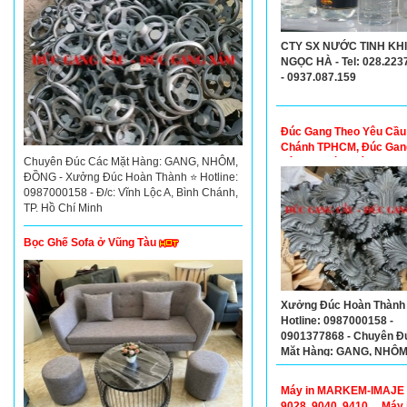
CTY SX NƯỚC TINH KH
NGỌC HÀ - Tel: 028.223
- 0937.087.159
Đúc Gang Theo Yêu Cầu
Chánh TPHCM, Đúc Gan
Chuyên Đúc Các Mặt Hàng: GANG, NHÔM,
Yêu Cầu Bình Tân TPH
ĐỒNG - Xưởng Đúc Hoàn Thành ⭐ Hotline:
0987000158 - Đ/c: Vĩnh Lộc A, Bình Chánh,
TP. Hồ Chí Minh
Bọc Ghế Sofa ở Vũng Tàu
Xưởng Đúc Hoàn Thành
Hotline: 0987000158 -
0901377868 - Chuyên Đ
Mặt Hàng: GANG, NHÔM
ĐỒNG Theo Yêu Cầu
Máy in MARKEM-IMAJE 
9028, 9040, 9410,... Máy 