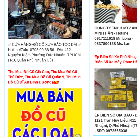
CÔNG TY TNHH MTV X
MINH HÂN - Hotline:
0917111618 Mr. Long -
0837800138 Ms. Lan
✅ CỬA HÀNG ĐỒ CỔ XƯA BẢO TÓC DÀI ✅
Hotline/Zalo: 0705.00.88.56 - Đ/c: 412
Nguyễn Kiệm,Phường Đức Nhuận, TP.HCM
Ép Biển Số Xe Phú Nhuậ
( P.3, Quận Phú Nhuận Cũ)
Biển Số Xe Máy, Phục Hồ
Số Cũ Bằng Máy Thủy L
Thu Mua Đồ Cũ Giá Cao, Thu Mua Đồ Cũ
Thủ Đức, Thu Mua Đồ Cũ Quận 9, Thu Mua
Đồ Cũ Dĩ An Bình Dương
ÉP BIỂN SỐ GIA BẢO - Đ
1121 Trần Huy Liệu, P.11
Nhuận), Q.Phú Nhuận (
- SĐT: 0972555038