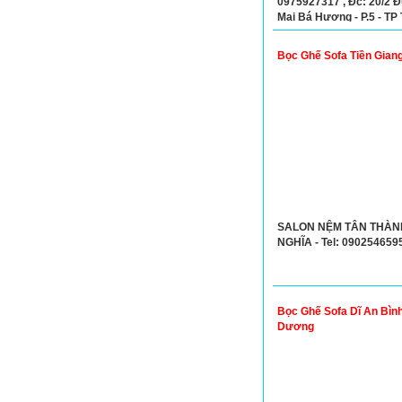
0975927317 , Đc: 20/2 
Mai Bá Hương - P.5 - TP
-Tỉnh Long An
Bọc Ghế Sofa Tiền Gian
SALON NỆM TÂN THÀN
NGHĨA - Tel: 090254659
Bọc Ghế Sofa Dĩ An Bìn
Dương