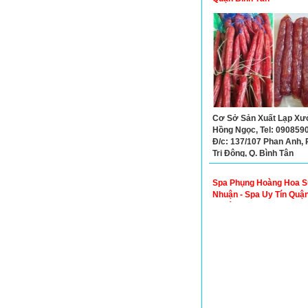
Cơ Sở Sản Xuất Lạp Xư
Hồng Ngọc, Tel: 090859
Đ/c: 137/107 Phan Anh, P
Trị Đông, Q. Bình Tân
Spa Phụng Hoàng Hoa S
Nhuận - Spa Uy Tín Quậ
Nhuận