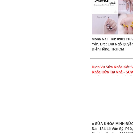
Mona Nail, Tel: 0901318
Yến, Đ/c: 148 Ngô Quyền,
Diên Hồng, TP.HCM
Dịch Vụ Sửa Khóa Két S
Khóa Cửa Tại Nhà - SỬ
KHÓA MINH ĐỨC Lê Vă
Phú Nhuận
⭐ SỬA KHÓA MINH ĐỨC
Đ/c: 184 Lê Văn Sỹ, P10