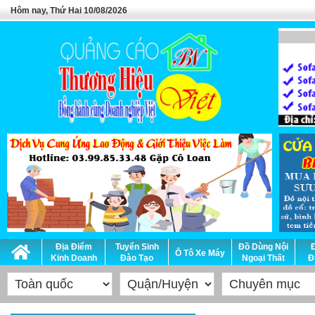
Hôm nay, Thứ Hai 10/08/2026
Địa Điểm
Tuyển Sinh
Đồ Dùng Nội
Ô Tô Xe Máy
Kinh Doanh
Đào Tạo
Ngoại Thất
Đ