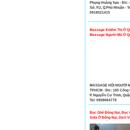
Phụng Hoàng Spa - Đ/c:
Sứ, P.2, Q.Phú Nhuận - Te
0918021415
Massage Khiếm Thị Ở Qu
Massage Người Mù Ở Q
MASSAGE HỘI NGƯỜI 
TP.HCM - Đ/c: 185 Cống
P. Nguyễn Cư Trinh, Quận
Tel: 0908664778
Bọc Ghế Đồng Nai, Bọc
Sofa Ở Đồng Nai, Dịch 
Ghế Sofa Ở Đồng Nai