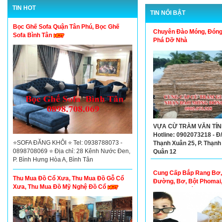
TIN HOT
TIN NỔI BẬT
Bọc Ghế Sofa Quận Tân Phú, Bọc Ghế
Chuyên Đào Móng, Đóng
Sofa Bình Tân
Phá Dỡ Nhà
VỰA CỪ TRÀM VĂN TÍNH
Hotline: 0902073218 - Đ/
⭐SOFA ĐĂNG KHÔI ⭐ Tel: 0938788073 -
Thạnh Xuân 25, P. Thạnh
0898708069 ⭐ Địa chỉ: 28 Kênh Nước Đen,
Quận 12
P. Bình Hưng Hòa A, Bình Tân
Cung Cấp Bắp Rang Bơ,
Thu Mua Đồ Cổ Xưa, Thu Mua Đồ Gỗ Cổ
Đường, Bơ, Bột Phomai
Xưa, Thu Mua Đồ Mỹ Nghệ Đồ Cổ
Loại Gia Vị Giá Tốt