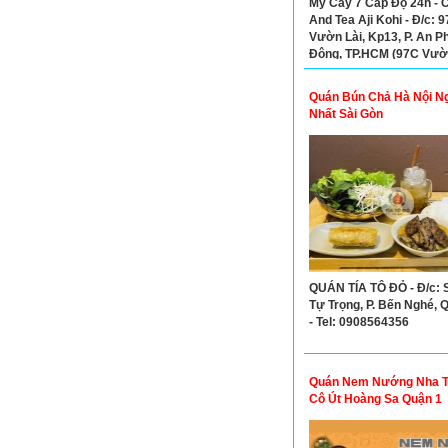
Mỳ Cay 7 Cấp Độ 24h - 
And Tea Aji Kohi - Đ/c: 
Vườn Lài, Kp13, P. An P
Đông, TP.HCM (97C Vườn
Kp13, P. An Phú Đông, 
12) - Tel: 0328934938
Quán Bún Chả Hà Nội N
Nhất Sài Gòn
QUÁN TÍA TÔ ĐỎ - Đ/c: 
Tự Trọng, P. Bến Nghé, 
- Tel: 0908564356
Quán Nem Nướng Nha T
Cô Út Hoàng Sa Quận 1