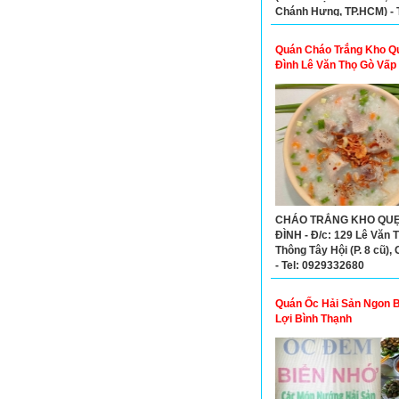
Chánh Hưng, TP.HCM) - T
0908850353
Quán Cháo Trắng Kho Q
Đình Lê Văn Thọ Gò Vấp
CHÁO TRẮNG KHO QUẸ
ĐÌNH - Đ/c: 129 Lê Văn T
Thông Tây Hội (P. 8 cũ),
- Tel: 0929332680
Quán Ốc Hải Sản Ngon B
Lợi Bình Thạnh