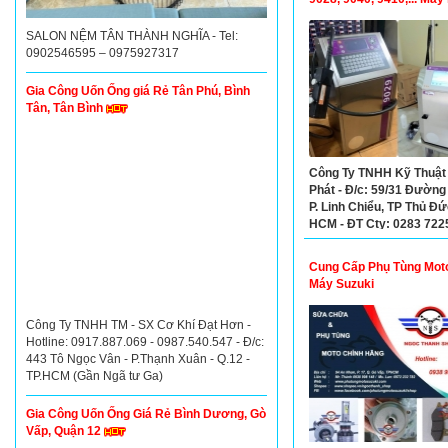
KINGLY K58, K68…
SALON NỆM TÂN THÀNH NGHĨA - Tel:
0902546595 – 0975927317
Gia Công Uốn Ống giá Rẻ Tân Phú, Bình
Tân, Tân Bình
Công Ty TNHH Kỹ Thuật
Phát - Đ/c: 59/31 Đường 
P. Linh Chiểu, TP Thủ Đứ
HCM - ĐT Cty: 0283 722
Mr Thảo: 0913968634
Cung Cấp Phụ Tùng Mot
Máy Suzuki
Công Ty TNHH TM - SX Cơ Khí Đạt Hơn -
Hotline: 0917.887.069 - 0987.540.547 - Đ/c:
443 Tô Ngọc Vân - P.Thạnh Xuân - Q.12 -
TP.HCM (Gần Ngã tư Ga)
Gia Công Uốn Ống Giá Rẻ Bình Dương, Gò
Vấp, Quận 12