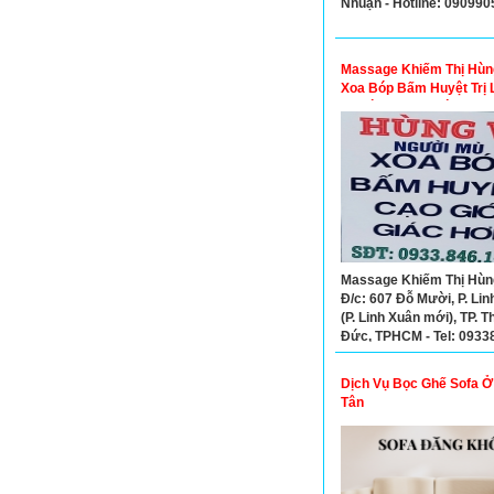
Nhuận - Hotline: 09099
Massage Khiếm Thị Hùng
Xoa Bóp Bấm Huyệt Trị 
Uy Tín Tại Thủ Đức
Massage Khiếm Thị Hùng
Đ/c: 607 Đỗ Mười, P. Lin
(P. Linh Xuân mới), TP. T
Đức, TPHCM - Tel: 0933
Dịch Vụ Bọc Ghế Sofa Ở
Tân