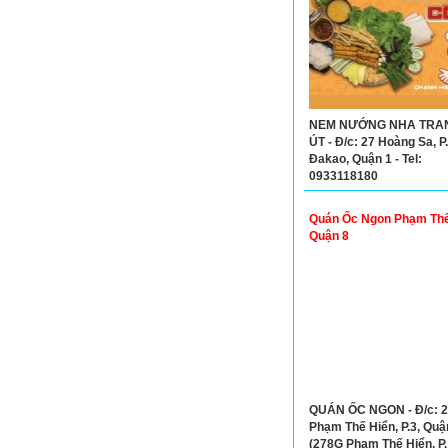
NEM NƯỚNG NHA TRA
ÚT - Đ/c: 27 Hoàng Sa, P.
Đakao, Quận 1 - Tel:
0933118180
Quán Ốc Ngon Phạm Thế
Quận 8
QUÁN ỐC NGON - Đ/c: 
Phạm Thế Hiển, P.3, Quậ
(278G Phạm Thế Hiển, P.