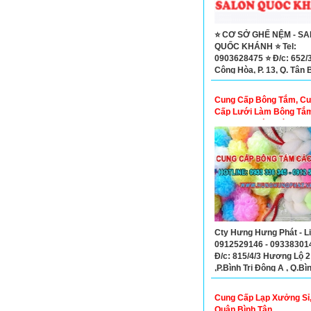
⭐ CƠ SỞ GHẾ NỆM - S
QUỐC KHÁNH ⭐ Tel:
0903628475 ⭐ Đ/c: 652/
Cộng Hòa, P. 13, Q. Tân 
Cung Cấp Bông Tắm, C
Cấp Lưới Làm Bông Tắm
Cung Cấp Túi Lưới Đựng
Cây
Cty Hưng Hưng Phát - Li
0912529146 - 093383014
Đ/c: 815/4/3 Hương Lộ 2
,P.Bình Trị Đông A , Q.Bì
Cung Cấp Lạp Xưởng Sỉ,
Quận Bình Tân