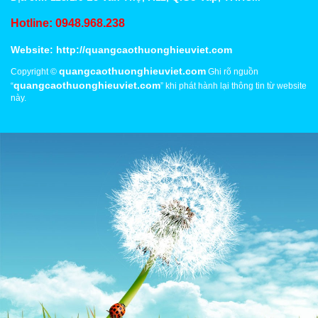
Hotline: 0948.968.238
Website:
http://quangcaothuonghieuviet.com
quangcaothuonghieuviet.com
Copyright ©
Ghi rõ nguồn
quangcaothuonghieuviet.com
“
” khi phát hành lại thông tin từ website
này.