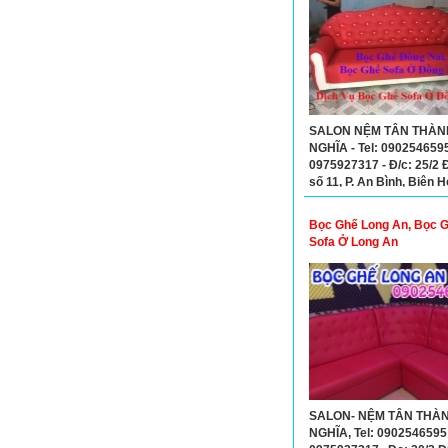
SALON NỆM TÂN THÀN
NGHĨA - Tel: 090254659
0975927317 - Đ/c: 25/2
số 11, P. An Bình, Biên H
Đồng Nai
Bọc Ghế Long An, Bọc 
Sofa Ở Long An
SALON- NỆM TÂN THÀ
NGHĨA, Tel: 0902546595