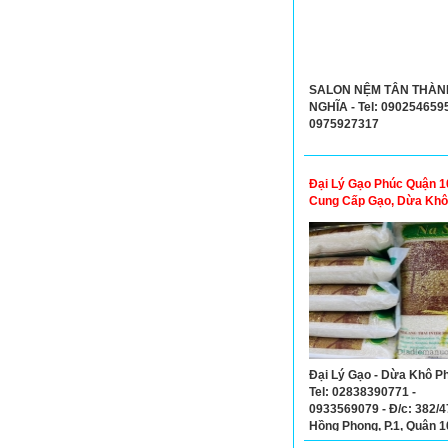
SALON NỆM TÂN THÀN
NGHĨA - Tel: 090254659
0975927317
Đại Lý Gạo Phúc Quận 10
Cung Cấp Gạo, Dừa Khô 
Đại Lý Gạo - Dừa Khô Ph
Tel: 02838390771 -
0933569079 - Đ/c: 382/4
Hồng Phong, P.1, Quận 1