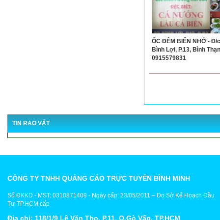
ỐC ĐÊM BIỂN NHỚ - Đ/c
Bình Lợi, P.13, Bình Thạnh
0915579831
TIN RAO VẶT
CÔNG TY TNHH QUẢNG CÁO TRỰC TUYẾN BÌNH MINH
Số ĐKKD - MST: 0310871409 - Ngày cấp: 23/05/2011 – Do Sở Kế Hoạch Đầu
Tư-TP.HCM cấp
Địa chỉ: 118/1/9 Lê Văn Thọ, P.11, Q.Gò Vấp, TP.HCM