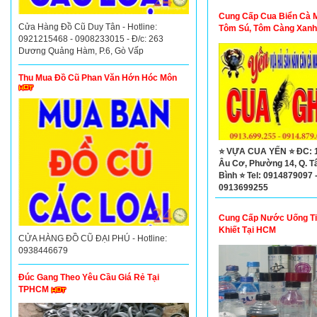
Cung Cấp Cua Biển Cà 
Cửa Hàng Đồ Cũ Duy Tân - Hotline:
Tôm Sú, Tôm Càng Xanh
0921215468 - 0908233015 - Đ/c: 263
Con
Dương Quảng Hàm, P.6, Gò Vấp
Thu Mua Đồ Cũ Phan Văn Hớn Hóc Môn
⭐ VỰA CUA YẾN ⭐ ĐC: 
Âu Cơ, Phường 14, Q. T
Bình ⭐ Tel: 0914879097 
0913699255
Cung Cấp Nước Uống T
Khiết Tại HCM
CỬA HÀNG ĐỒ CŨ ĐẠI PHÚ - Hotline:
0938446679
Đúc Gang Theo Yêu Cầu Giá Rẻ Tại
TPHCM