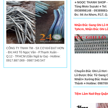
⭐ NGỌC THANH SHOP -
Tùng Moto Suzuki ⭐ Tel:
0938998148 - 09389881
Đc: 94 An Nhơn, P.17, Q
Vấp
Nhận Đúc Gang Ghi Lò H
Tphcm, Nhận Đúc Ghi Lò
Tphcm
CÔNG TY TNHH TM - SX CƠ KHÍ ĐẠT HƠN
- Đ/c:443 Tô Ngọc Vân - P.Thạnh Xuân -
Q.12 - TP.HCM (Gần Ngã tư Ga) - Hotline:
0917.887.069 - 0987.540.547
Chuyên Đúc Ghi Lò Hơi 
Lò Được Đúc Từ Gang C
Nhiệt⭐ Xưởng Đúc Hoà
Thành ⭐ Hotline: 098700
Đ/c: Vĩnh Lộc A, Bình Ch
TP. Hồ Chí Minh
Tiệm Làm Nail Đẹp Quận