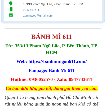
353/13 Phạm Ngũ Lão, P. Bến Thành, TP. HCM
0947743611
adminweb@gmail.com
BÁNH MÌ 611
Đ/c: 353/13 Phạm Ngũ Lão, P. Bến Thành, TP.
HCM
Web: https://banhmingon611.
com/
Fanpage: Bánh Mì 611
Hotline: 0936052570 - Zalo: 0947743611
Có bán đơn lớn, giá tốt, đóng gói theo yêu cầu.
Quận 1 là trung tâm thành phố Hồ Chí Minh với
rất nhiều hàng quán ăn ngon mà bạn khó có thể