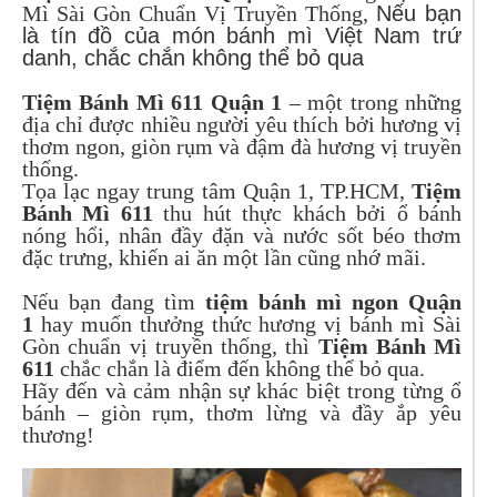
Mì Sài Gòn Chuẩn Vị Truyền Thống,
Nếu bạn
là tín đồ của món bánh mì Việt Nam trứ
danh, chắc chắn không thể bỏ qua
Tiệm Bánh Mì 611 Quận 1
– một trong những
địa chỉ được nhiều người yêu thích bởi hương vị
thơm ngon, giòn rụm và đậm đà hương vị truyền
thống.
Tọa lạc ngay trung tâm Quận 1, TP.HCM,
Tiệm
Bánh Mì 611
thu hút thực khách bởi ổ bánh
nóng hổi, nhân đầy đặn và nước sốt béo thơm
đặc trưng, khiến ai ăn một lần cũng nhớ mãi.
Nếu bạn đang tìm
tiệm bánh mì ngon Quận
1
hay muốn thưởng thức hương vị bánh mì Sài
Gòn chuẩn vị truyền thống, thì
Tiệm Bánh Mì
611
chắc chắn là điểm đến không thể bỏ qua.
Hãy đến và cảm nhận sự khác biệt trong từng ổ
bánh – giòn rụm, thơm lừng và đầy ắp yêu
thương!