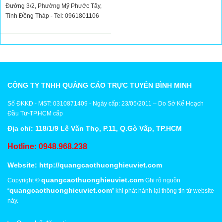
Đường 3/2, Phường Mỹ Phước Tây,
Tỉnh Đồng Tháp - Tel: 0961801106
CÔNG TY TNHH QUẢNG CÁO TRỰC TUYẾN BÌNH MINH
Số ĐKKD - MST: 0310871409 - Ngày cấp: 23/05/2011 – Do Sở Kế Hoạch
Đầu Tư-TP.HCM cấp
Địa chỉ: 118/1/9 Lê Văn Thọ, P.11, Q.Gò Vấp, TP.HCM
Hotline: 0948.968.238
Website:
http://quangcaothuonghieuviet.com
quangcaothuonghieuviet.com
Copyright ©
Ghi rõ nguồn
quangcaothuonghieuviet.com
“
” khi phát hành lại thông tin từ website
này.