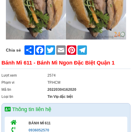
Xây Dựng
Tổng Hợp
Share
Facebook
Twitter
Email
Pinterest
Telegram
Chia sẻ
Bánh Mì 611 - Bánh Mì Ngon Đặc Biệt Quận 1
Lượt xem
2574
Phạm vi
TP.HCM
Mã tin
20220304162020
Loại tin
Tin Vip đặc biệt
Thông tin liên hệ
BÁNH MÌ 611
0936052570