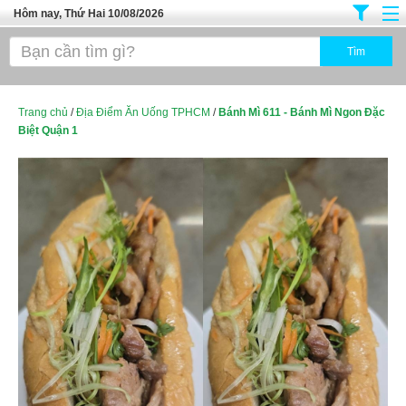
Hôm nay, Thứ Hai 10/08/2026
Trang chủ
Địa Điểm Kinh Doanh
Tuyển Sinh Đào Tạo
Trang chủ
/
Địa Điểm Ăn Uống TPHCM
/
Bánh Mì 611 - Bánh Mì Ngon Đặc
Biệt Quận 1
Ô Tô Xe Máy
Đồ Dùng Nội Ngoại Thất
Điện Tử Điện Máy
Làm Đẹp
Thời Trang
Việc Làm
Dịch Vụ
Hàng Tiêu Dùng