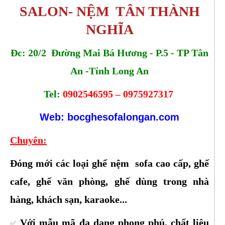
SALON- NỆM TÂN THÀNH
NGHĨA
Đc: 20/2 Đường Mai Bá Hương - P.5 - TP Tân
An -Tỉnh Long An
Tel:
0902546595 – 0975927317
Web: bocghesofalongan.com
Chuyên:
Đóng mới các loại ghế nệm sofa cao cấp, ghế
cafe, ghế văn phòng, ghế dùng trong nhà
hàng, khách sạn, karaoke...
Với mẫu mã đa dạng phong phú, chất liệu
✅