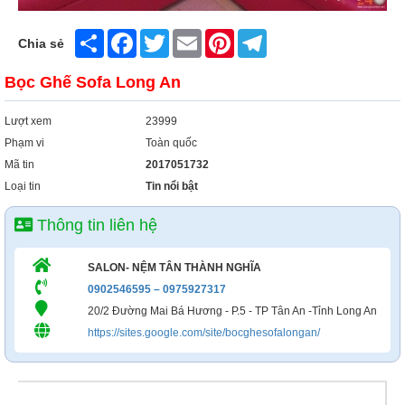
Xây Dựng
Share
Facebook
Twitter
Email
Pinterest
Telegram
Tổng Hợp
Chia sẻ
Bọc Ghế Sofa Long An
Lượt xem
23999
Phạm vi
Toàn quốc
Mã tin
2017051732
Loại tin
Tin nổi bật
Thông tin liên hệ
SALON- NỆM TÂN THÀNH NGHĨA
0902546595 – 0975927317
20/2 Đường Mai Bá Hương - P.5 - TP Tân An -Tỉnh Long An
https://sites.google.com/site/bocghesofalongan/