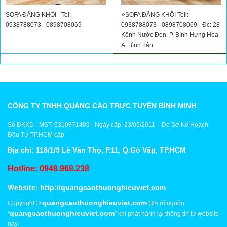
SOFA ĐĂNG KHÔI - Tel:
⭐SOFA ĐĂNG KHÔI Tell:
0938788073 - 0898708069
0938788073 - 0898708069 - Đc: 28
Kênh Nước Đen, P. Bình Hưng Hòa
A, Bình Tân
CÔNG TY TNHH QUẢNG CÁO TRỰC TUYẾN BÌNH MINH
Số ĐKKD - MST: 0310871409 - Ngày cấp: 23/05/2011 – Do Sở Kế Hoạch
Đầu Tư-TP.HCM cấp
Địa chỉ: 118/1/9 Lê Văn Thọ, P.11, Q.Gò Vấp, TP.HCM
Hotline: 0948.968.238
Website:
http://quangcaothuonghieuviet.com
quangcaothuonghieuviet.com
Copyright ©
Ghi rõ nguồn
quangcaothuonghieuviet.com
“
” khi phát hành lại thông tin từ website
này.