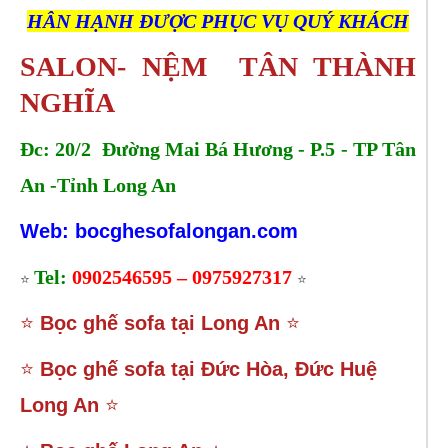
HÂN HẠNH ĐƯỢC PHỤC VỤ QUÝ KHÁCH
SALON- NỆM TÂN THÀNH
NGHĨA
Đc: 20/2 Đường Mai Bá Hương - P.5 - TP Tân
An -Tỉnh Long An
Web: bocghesofalongan.com
Tel:
0902546595 – 0975927317
⭐
⭐
⭐
Bọc ghế sofa tại Long An
⭐
⭐
Bọc ghế sofa tại Đức Hòa, Đức Huệ
Long An
⭐