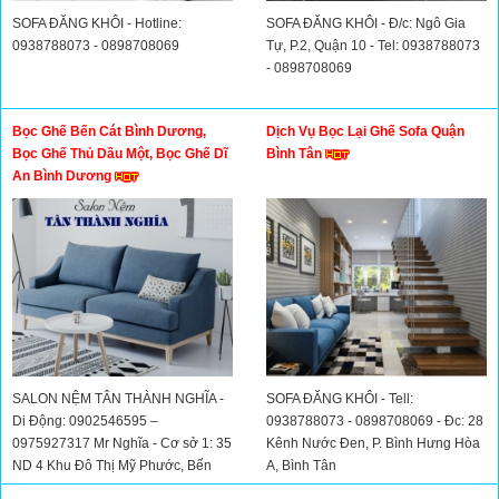
SOFA ĐĂNG KHÔI - Hotline:
SOFA ĐĂNG KHÔI - Đ/c: Ngô Gia
0938788073 - 0898708069
Tự, P.2, Quận 10 - Tel: 0938788073
- 0898708069
Bọc Ghế Bến Cát Bình Dương,
Dịch Vụ Bọc Lại Ghế Sofa Quận
Bọc Ghế Thủ Dầu Một, Bọc Ghế Dĩ
Bình Tân
An Bình Dương
SALON NỆM TÂN THÀNH NGHĨA -
SOFA ĐĂNG KHÔI - Tell:
Di Động: 0902546595 –
0938788073 - 0898708069 - Đc: 28
0975927317 Mr Nghĩa - Cơ sở 1: 35
Kênh Nước Đen, P. Bình Hưng Hòa
ND 4 Khu Đô Thị Mỹ Phước, Bến
A, Bình Tân
Cát – Bình Dương - Cơ sở 2: 34/1