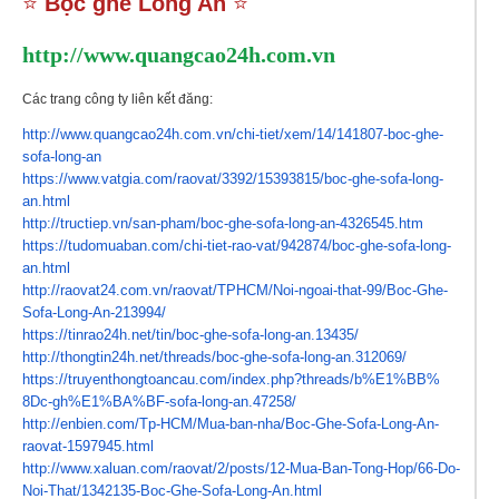
⭐
Bọc ghế Long An
⭐
http://www.quangcao24h.com.vn
Các trang công ty liên kết đăng:
http://www.quangcao24h.com.vn/
chi-tiet/xem/14/141807-boc-
ghe-
sofa-long-an
https://www.vatgia.com/raovat/
3392/15393815/boc-ghe-sofa-
long-
an.html
http://tructiep.vn/san-pham/
boc-ghe-sofa-long-an-4326545.
htm
https://tudomuaban.com/chi-
tiet-rao-vat/942874/boc-ghe-
sofa-long-
an.html
http://raovat24.com.vn/raovat/
TPHCM/Noi-ngoai-that-99/Boc-
Ghe-
Sofa-Long-An-213994/
https://tinrao24h.net/tin/boc-
ghe-sofa-long-an.13435/
http://thongtin24h.net/
threads/boc-ghe-sofa-long-an.
312069/
https://truyenthongtoancau.
com/index.php?threads/b%E1%BB%
8Dc-gh%E1%BA%BF-sofa-long-an.
47258/
http://enbien.com/Tp-HCM/Mua-
ban-nha/Boc-Ghe-Sofa-Long-An-
raovat-1597945.html
http://www.xaluan.com/raovat/
2/posts/12-Mua-Ban-Tong-Hop/
66-Do-
Noi-That/1342135-Boc-
Ghe-Sofa-Long-An.html