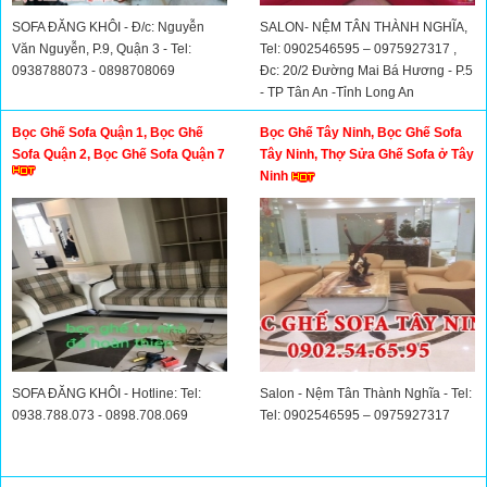
SOFA ĐĂNG KHÔI - Đ/c: Nguyễn
SALON- NỆM TÂN THÀNH NGHĨA,
Văn Nguyễn, P.9, Quận 3 - Tel:
Tel: 0902546595 – 0975927317 ,
0938788073 - 0898708069
Đc: 20/2 Đường Mai Bá Hương - P.5
- TP Tân An -Tỉnh Long An
Bọc Ghế Sofa Quận 1, Bọc Ghế
Bọc Ghế Tây Ninh, Bọc Ghế Sofa
Sofa Quận 2, Bọc Ghế Sofa Quận 7
Tây Ninh, Thợ Sửa Ghế Sofa ở Tây
Ninh
SOFA ĐĂNG KHÔI - Hotline: Tel:
Salon - Nệm Tân Thành Nghĩa - Tel:
0938.788.073 - 0898.708.069
Tel: 0902546595 – 0975927317