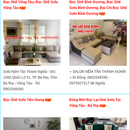
Bọc Ghế Vũng Tàu, Bọc Ghế Sofa
Bọc Ghế Bình Dương, Bọc Ghế
Đường Tân Lập, Thị Xã Dĩ An, Bình
Vũng Tàu
Sofa Bình Dương, Địa Chỉ Bọc Ghế
Dương
Sofa Bình Dương
Sofa Nệm Tân Thành Nghĩa - Đ/c:
⭐ SALON NỆM TÂN THÀNH NGHĨA
1560 Quốc Lộ 51, TP. Bà Rịa, Tỉnh
⭐ Di Động: 0902546595 –
Bà Rịa - Vũng Tàu - Tel:
0975927317 Mr Nghĩa
0902546595
Bọc Ghế Sofa Tiền Giang
Đóng Mới Bọc Lại Ghế Sofa Tại
Vũng Tàu - Bà Rịa