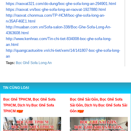
https://raovat321.com/do-dung/
boc-ghe-sofa-long-an-294901.
html
https://raovat.vn/boc-ghe-
sofa-long-an-raovat-1927880.
html
http://raovat.chonmua.com/TP-
HCM/boc-ghe-sofa-long-an-
rv35AF46E1.html
http://muaban.com.vn/Sofa-
salon-338/Boc-Ghe-Sofa-Long-
An-
4363608.html
http://www.kenhrao.com/Tin-
chi-tiet-834008-boc-ghe-sofa-
long-
an.html
http://quangcaotuoitre.vn/chi-
tiet/xem/14/141807-boc-ghe-
sofa-long-
an
Tags:
Bọc Ghế Sofa Long An
TIN CÙNG LOẠI
Bọc Ghế TPHCM, Bọc Ghế Sofa
Bọc Ghế Sài Gòn, Bọc Ghế Sofa
TPHCM, Dịch Vụ Bọc Ghế Sofa
Sài Gòn, Dịch Vụ Bọc Ghế Sofa Sài
TPHCM
Gòn