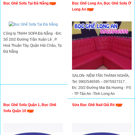
Bọc Ghế Sofa Tại Đà Nẵng
Bọc Ghế Long An, Bọc Ghế Sofa Ở
Long An
Công ty TNHH SOFA Đà Nẵng - Đ/c:
Số 20/2 Đường Trần Xuân Lê , P.
Hoà Thuận Tây, Quận Hải Châu, Tp
Đà Nẵng
SALON- NỆM TÂN THÀNH NGHĨA,
Tel: 0902546595 – 0975927317 ,
Đc: 20/2 Đường Mai Bá Hương - P.5
- TP Tân An -Tỉnh Long An
Bọc Ghế Sofa Quận 1, Bọc Ghế
Sửa Bọc Ghế Nail Giá Rẻ
Sofa Quận 10