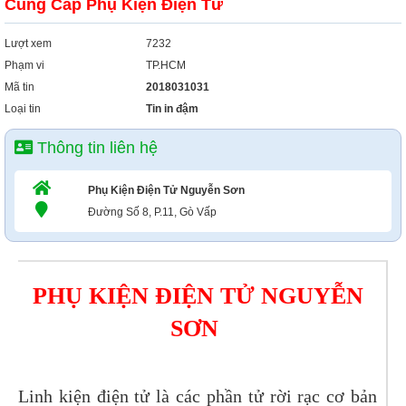
Cung Cấp Phụ Kiện Điện Tử
Xây Dựng
Tổng Hợp
Lượt xem
7232
Phạm vi
TP.HCM
Mã tin
2018031031
Loại tin
Tin in đậm
Thông tin liên hệ
Phụ Kiện Điện Tử Nguyễn Sơn
Đường Số 8, P.11, Gò Vấp
PHỤ KIỆN ĐIỆN TỬ NGUYỄN
SƠN
Linh kiện điện tử là các phần tử rời rạc cơ bản