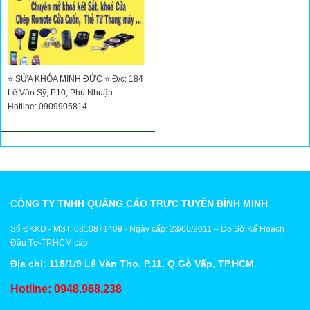
⭐ SỬA KHÓA MINH ĐỨC ⭐ Đ/c: 184
Lê Văn Sỹ, P10, Phú Nhuận -
Hotline: 0909905814
CÔNG TY TNHH QUẢNG CÁO TRỰC TUYẾN BÌNH MINH
Số ĐKKD - MST: 0310871409 - Ngày cấp: 23/05/2011 – Do Sở Kế Hoạch
Đầu Tư-TP.HCM cấp
Địa chỉ: 118/1/9 Lê Văn Thọ, P.11, Q.Gò Vấp, TP.HCM
Hotline: 0948.968.238