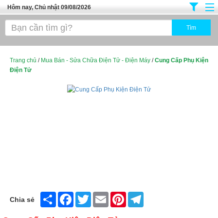
Hôm nay, Chủ nhật 09/08/2026
Trang chủ
Địa Điểm Kinh Doanh
Tuyển Sinh Đào Tạo
Trang chủ
/
Mua Bán - Sửa Chữa Điện Tử - Điện Máy
/
Cung Cấp Phụ Kiện
Điện Tử
Ô Tô Xe Máy
Đồ Dùng Nội Ngoại Thất
Điện Tử Điện Máy
Làm Đẹp
Thời Trang
Việc Làm
Dịch Vụ
Share
Facebook
Twitter
Email
Pinterest
Telegram
Chia sẻ
Hàng Tiêu Dùng