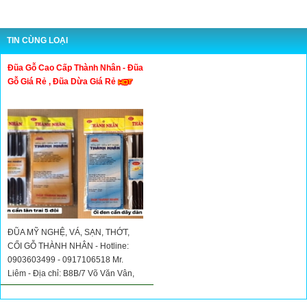
TIN CÙNG LOẠI
Đũa Gỗ Cao Cấp Thành Nhân - Đũa
Gỗ Giá Rẻ , Đũa Dừa Giá Rẻ
ĐŨA MỸ NGHỆ, VÁ, SẠN, THỚT,
CỐI GỖ THÀNH NHÂN - Hotline:
0903603499 - 0917106518 Mr.
Liêm - Địa chỉ: B8B/7 Võ Văn Vân,
Ấp 2A, Xã Vĩnh Lộc B, Bình Chánh,
TP.HCM