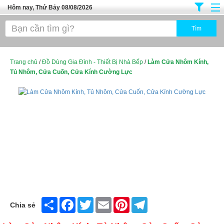
Hôm nay, Thứ Bảy 08/08/2026
Trang chủ
Địa Điểm Kinh Doanh
Tuyển Sinh Đào Tạo
Trang chủ
/
Đồ Dùng Gia Đình - Thiết Bị Nhà Bếp
/
Làm Cửa Nhôm Kính,
Tủ Nhôm, Cửa Cuốn, Cửa Kính Cường Lực
Ô Tô Xe Máy
Đồ Dùng Nội Ngoại Thất
Điện Tử Điện Máy
Làm Đẹp
Thời Trang
Việc Làm
Dịch Vụ
Share
Facebook
Twitter
Email
Pinterest
Telegram
Chia sẻ
Hàng Tiêu Dùng