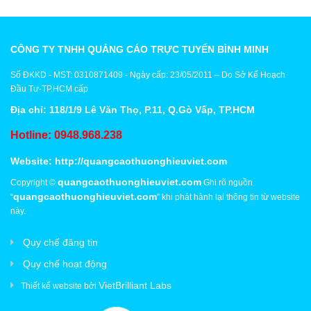
CÔNG TY TNHH QUẢNG CÁO TRỰC TUYẾN BÌNH MINH
Số ĐKKD - MST: 0310871409 - Ngày cấp: 23/05/2011 – Do Sở Kế Hoạch
Đầu Tư-TP.HCM cấp
Địa chỉ: 118/1/9 Lê Văn Thọ, P.11, Q.Gò Vấp, TP.HCM
Hotline: 0948.968.238
Website:
http://quangcaothuonghieuviet.com
quangcaothuonghieuviet.com
Copyright ©
Ghi rõ nguồn
quangcaothuonghieuviet.com
“
” khi phát hành lại thông tin từ website
này.
Quy chế đăng tin
Quy chế hoạt động
VietBrilliant Labs
Thiết kế website bởi