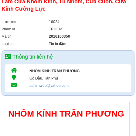
Làm Cửa Nhôm Kính, Tủ Nhôm, Cửa Cuốn, Cửa
Xây Dựng
Kính Cường Lực
Tổng Hợp
Lượt xem
16024
Phạm vi
TP.HCM
Mã tin
2016100350
Loại tin
Tin in đậm
Thông tin liên hệ
NHÔM KÍNH TRẦN PHƯƠNG
Gò Dầu, Tân Phú
adminweb@yahoo.com
NHÔM KÍNH TRẦN PHƯƠNG