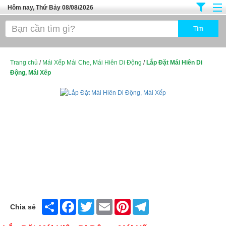
Hôm nay, Thứ Bảy 08/08/2026
Trang chủ
Địa Điểm Kinh Doanh
Tuyển Sinh Đào Tạo
Trang chủ
/
Mái Xếp Mái Che, Mái Hiên Di Động
/
Lắp Đặt Mái Hiên Di
Động, Mái Xếp
Ô Tô Xe Máy
Đồ Dùng Nội Ngoại Thất
Điện Tử Điện Máy
Làm Đẹp
Thời Trang
Việc Làm
Dịch Vụ
Share
Facebook
Twitter
Email
Pinterest
Telegram
Chia sẻ
Hàng Tiêu Dùng