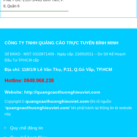
Phát ⭐ Đ/c: 231/71/49D Bình Tiên, P.
8, Quận 6
CÔNG TY TNHH QUẢNG CÁO TRỰC TUYẾN BÌNH MINH
Số ĐKKD - MST: 0310871409 - Ngày cấp: 23/05/2011 – Do Sở Kế Hoạch
Đầu Tư-TP.HCM cấp
Địa chỉ: 118/1/9 Lê Văn Thọ, P.11, Q.Gò Vấp, TP.HCM
Hotline: 0948.968.238
Website:
http://quangcaothuonghieuviet.com
quangcaothuonghieuviet.com
Copyright ©
Ghi rõ nguồn
quangcaothuonghieuviet.com
“
” khi phát hành lại thông tin từ website
này.
Quy chế đăng tin