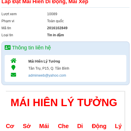
Lắp Đặt Mái Hiên Di Động, Mái Xếp
Xây Dựng
Tổng Hợp
Lượt xem
10089
Phạm vi
Toàn quốc
Mã tin
2016102849
Loại tin
Tin in đậm
Thông tin liên hệ
Mái Hiên Lý Tưởng
Tân Trụ, P15, Q. Tân Bình
adminweb@yahoo.com
MÁI HIÊN LÝ TƯỞNG
Cơ Sở Mái Che Di Động Lý