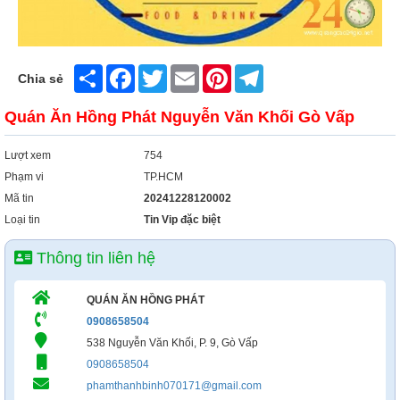
Xây Dựng
Tổng Hợp
Share
Facebook
Twitter
Email
Pinterest
Telegram
Chia sẻ
Quán Ăn Hồng Phát Nguyễn Văn Khối Gò Vấp
Lượt xem
754
Phạm vi
TP.HCM
Mã tin
20241228120002
Loại tin
Tin Vip đặc biệt
Thông tin liên hệ
QUÁN ĂN HỒNG PHÁT
0908658504
538 Nguyễn Văn Khối, P. 9, Gò Vấp
0908658504
phamthanhbinh070171@gmail.com