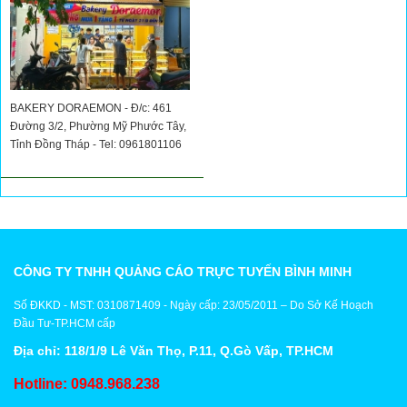
BAKERY DORAEMON - Đ/c: 461
Đường 3/2, Phường Mỹ Phước Tây,
Tỉnh Đồng Tháp - Tel: 0961801106
CÔNG TY TNHH QUẢNG CÁO TRỰC TUYẾN BÌNH MINH
Số ĐKKD - MST: 0310871409 - Ngày cấp: 23/05/2011 – Do Sở Kế Hoạch
Đầu Tư-TP.HCM cấp
Địa chỉ: 118/1/9 Lê Văn Thọ, P.11, Q.Gò Vấp, TP.HCM
Hotline: 0948.968.238