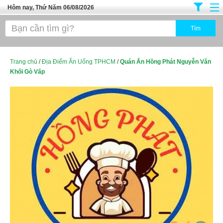
Hôm nay, Thứ Năm 06/08/2026
Trang chủ
Địa Điểm Kinh Doanh
Tuyển Sinh Đào Tạo
Trang chủ
/
Địa Điểm Ăn Uống TPHCM
/
Quán Ăn Hồng Phát Nguyễn Văn
Khối Gò Vấp
Ô Tô Xe Máy
Đồ Dùng Nội Ngoại Thất
Điện Tử Điện Máy
Làm Đẹp
Thời Trang
Việc Làm
Dịch Vụ
Hàng Tiêu Dùng