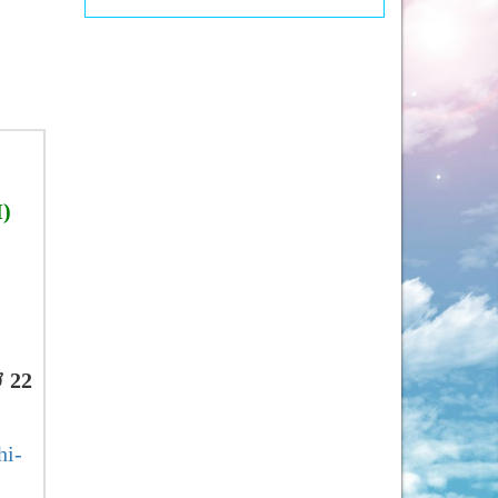
M)
 22
hi-