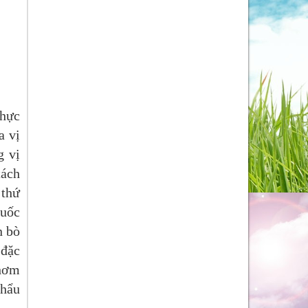
thực
a vị
g vị
tách
 thứ
ruốc
n bò
 đặc
thơm
khẩu