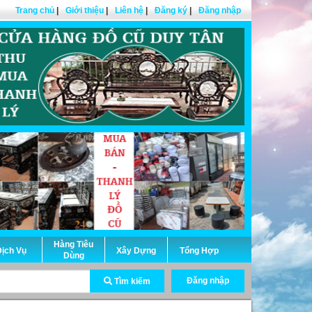
Trang chủ
|
Giới thiệu
|
Liên hệ
|
Đăng ký
|
Đăng nhập
Hàng Tiêu
ịch Vụ
Xây Dựng
Tổng Hợp
Dùng
Đăng nhập
Tìm kiếm