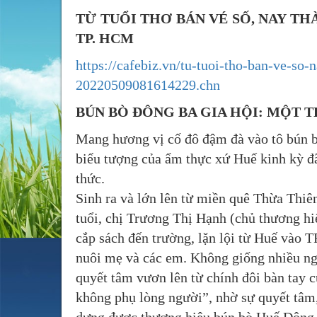
TỪ TUỔI THƠ BÁN VÉ SỐ, NAY TH
TP. HCM
https://cafebiz.vn/tu-tuoi-tho-ban-ve-s
20220509081614229.chn
BÚN BÒ ĐÔNG BA GIA HỘI: MỘT 
Mang hương vị cố đô đậm đà vào tô bún 
biểu tượng của ẩm thực xứ Huế kinh kỳ đ
thức.
Sinh ra và lớn lên từ miền quê Thừa Thiên
tuổi, chị Trương Thị Hạnh (chủ thương h
cắp sách đến trường, lặn lội từ Huế vào 
nuôi mẹ và các em. Không giống nhiều ng
quyết tâm vươn lên từ chính đôi bàn tay 
không phụ lòng người”, nhờ sự quyết tâm,