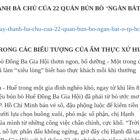
ÀNH BÀ CHỦ CỦA 22 QUÁN BÚN BÒ ‘NGÀN BÁT
o-nay-thanh-ba-chu-cua-22-quan-bun-bo-ngan-bat-o-tp-h
TRONG CÁC BIỂU TƯỢNG CỦA ẨM THỰC XỨ H
bò Đông Ba Gia Hội thơm ngon, bổ dưỡng - Một trong 
ã làm “xiêu lòng” biết bao thực khách mỗi khi thưởng
 - Huế trong một gia đình nghèo khó, ngay từ khi lên 8
iệu bún bò Huế Đông Ba Gia Hội) đã phải từ bỏ ước mơ
TP. Hồ Chí Minh bán vé số, đậu phộng luộc để kiếm tiền
ười lựa chọn buông xuôi, phó mặc số phận, chị Hạnh
của mình từ những công việc chân chính, cực khổ. “Trời
 nỗ lực phấn đấu không ngừng, giờ đây chị Hạnh đã tạ