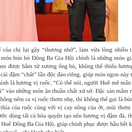
của chị lại gây “thương nhớ”, làm vừa lòng nhiều 
ủa món bún bò Đông Ba Gia Hội chính là những món gi
cam được hầm từ xương ống bò, không thể thiếu hươn
cái đậm “chất” lẫn độc đáo riêng, giúp món ngon này 
hính là hương vị ruốc. “Có thể nói, người Huế mê mẩn
ửi” vào những món ăn thuần chất xứ sở. Đặc sản mắm 
Không nếm ra vị ruốc thơm nhẹ, thì không thể gọi là bú
thía của ruốc cùng với vị cay nồng của ớt, mùi thơm
nước dùng tất cả hòa quyện tạo nên hương vị đậm đà, 
ò Huế Đông Ba Gia Hội, giúp chinh phục được hầu hết 