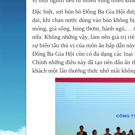
vị mọi người đến từ nhiều vùng miền khác
Đặc biệt, sợi bún bò Đông Ba Gia Hội được
dai, khi chan nước dùng vào bún không bị
mỏng, giá sống, húng thơm, hành ngò,… t
nữa. Không những vậy, làm nên giá trị ri
sự biến tấu thú vị của món ăn hấp dẫn này
Đông Ba Gia Hội còn có đa dạng các loại nh
Chính những điều này đã tạo nên dấu ấn 
khách một lần thưởng thức nhớ mãi khôn