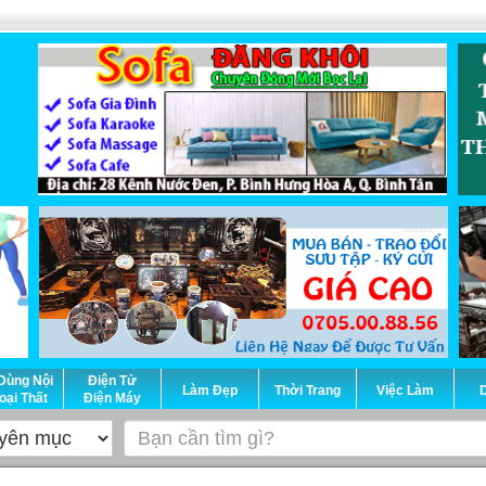
Dùng Nội
Điện Tử
Làm Đẹp
Thời Trang
Việc Làm
D
oại Thất
Điện Máy