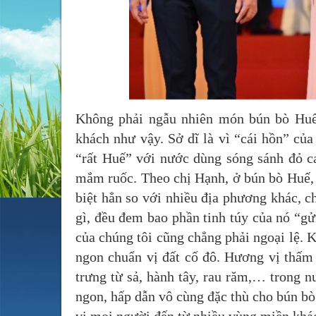
Không phải ngẫu nhiên món bún bò Huế 
khách như vậy. Sở dĩ là vì “cái hồn” c
“rất Huế” với nước dùng sóng sánh đỏ 
mắm ruốc. Theo chị Hạnh, ở bún bò Huế, 
biệt hẳn so với nhiều địa phương khác, c
gì, đều đem bao phần tinh túy của nó “g
của chúng tôi cũng chẳng phải ngoại lệ. 
ngon chuẩn vị đất cố đô. Hương vị thấm 
trưng từ sả, hành tây, rau răm,… trong 
ngon, hấp dẫn vô cùng đặc thù cho bún b