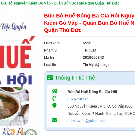
 Gia Hội Nguyễn Kiệm Gò Vấp - Quán Bún Bò Huế Ngon Quận Thủ Đức
Bún Bò Huế Đông Ba Gia Hội Nguy
Kiệm Gò Vấp - Quán Bún Bò Huế 
Quận Thủ Đức
Lượt xem
6598
Phạm vi
TP.HCM
Mã tin
2019050843
Loại tin
Tin Vip đặc biệt
Thông tin liên hệ
Bún Bò Huế Đông Ba Gia Hội
0376718575
800 Nguyễn Kiệm , P. 3, Q. Gò Vấp (800
Nguyễn Kiệm, P. Hạnh Thông Tây, TP. H
adminweb@yahoo.com