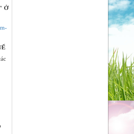
' Ở
cm-
UẾ
các
o