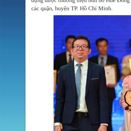
dựng được thương hiệu bún bò Huế Đông B
các quận, huyện TP. Hồ Chí Minh.