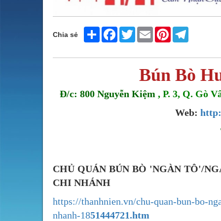
Share
Facebook
Twitter
Email
Pinterest
Telegram
Chia sẻ
Bún Bò Hu
Đ/c: 800 Nguyễn Kiệm
, P. 3, Q. Gò
Web:
http
CHỦ QUÁN BÚN BÒ 'NGÀN TÔ'/NGÀ
CHI NHÁNH
https://thanhnien.vn/chu-quan-bun-bo-n
nhanh-18
51444721.htm