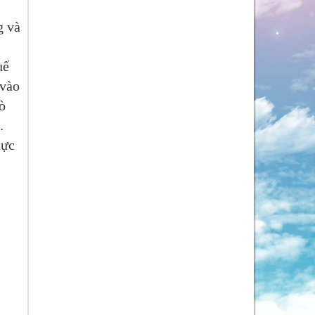
g và
uế
 vào
ò
…
hực