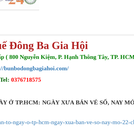
ế Đông Ba Gia Hội
 Vấp ( 800 Nguyễn Kiệm, P. Hạnh Thông Tây, TP. HC
://bunbodongbagiahoi.com/
Tel:
0376718575
Y Ở TP.HCM: NGÀY XƯA BÁN VÉ SỐ, NAY MỞ
gan-to-ngay-o-tp-hcm-ngay-xua-ban-ve-so-nay-mo-22-c