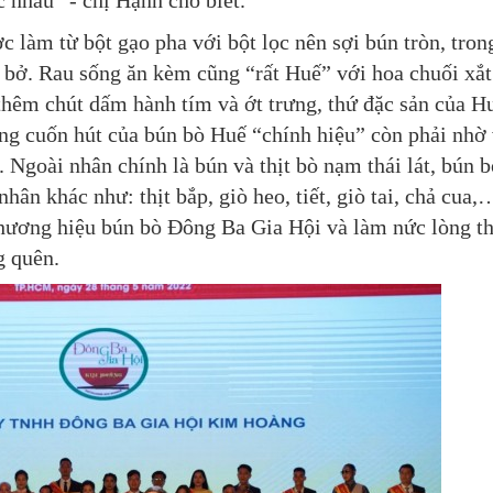
 nhau” - chị Hạnh cho biết.
 làm từ bột gạo pha với bột lọc nên sợi bún tròn, tron
 bở. Rau sống ăn kèm cũng “rất Huế” với hoa chuối xắt
hêm chút dấm hành tím và ớt trưng, thứ đặc sản của H
êng cuốn hút của bún bò Huế “chính hiệu” còn phải nhờ
. Ngoài nhân chính là bún và thịt bò nạm thái lát, bún b
ân khác như: thịt bắp, giò heo, tiết, giò tai, chả cua,
thương hiệu bún bò Đông Ba Gia Hội và làm nức lòng t
g quên.