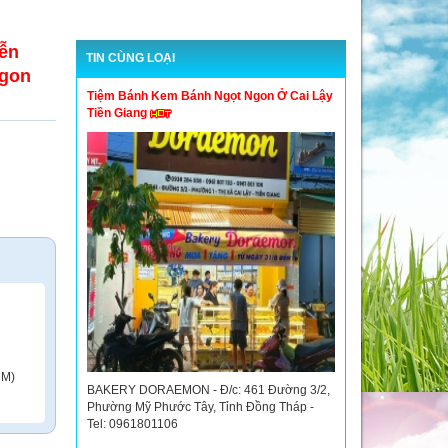
ễn
TIN CÙNG LOẠI
Ngon
Tiệm Bánh Kem Bánh Ngọt Ngon Ở Cai Lậy
Tiền Giang
CM)
BAKERY DORAEMON - Đ/c: 461 Đường 3/2,
Phường Mỹ Phước Tây, Tỉnh Đồng Tháp -
Tel: 0961801106