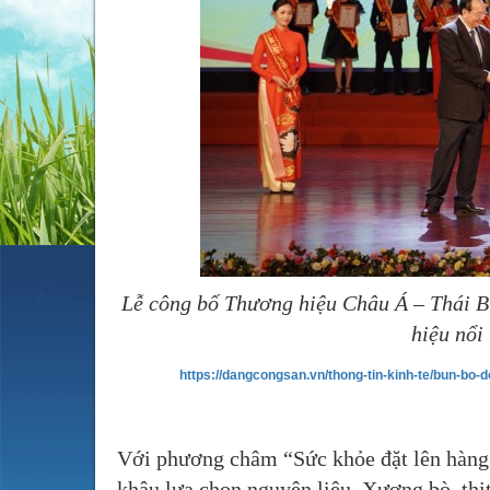
Lễ công bố Thương hiệu Châu Á – Thái B
hiệu nổi
https://dangcongsan.vn/thong-tin-kinh-te/bun-bo-
Với phương châm “Sức khỏe đặt lên hàng 
khâu lựa chọn nguyên liệu. Xương bò, thịt