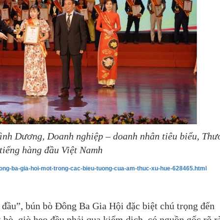
ình Dương, Doanh nghiệp – doanh nhân tiêu biểu, Thư
 tiếng hàng đầu Việt Namh
dong-ba-gia-hoi-mot-trong-cac-bieu-tuong-cua-am-thuc-xu-hue-628465.html
đầu”, bún bò Đông Ba Gia Hội đặc biệt chú trọng đến
 bò, giò heo đều phải qua kiểm dịch, có nguồn gốc rõ r