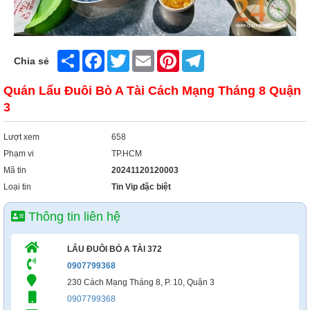
Xây Dựng
Tổng Hợp
Share
Facebook
Twitter
Email
Pinterest
Telegram
Chia sẻ
Quán Lẩu Đuôi Bò A Tài Cách Mạng Tháng 8 Quận
3
Lượt xem
658
Phạm vi
TP.HCM
Mã tin
20241120120003
Loại tin
Tin Vip đặc biệt
Thông tin liên hệ
LẨU ĐUÔI BÒ A TÀI 372
0907799368
230 Cách Mạng Tháng 8, P. 10, Quận 3
0907799368