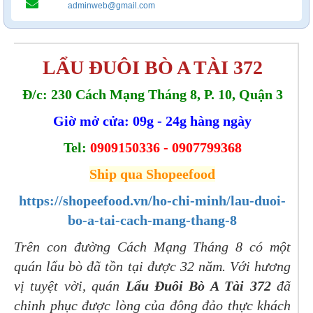
adminweb@gmail.com
LẨU ĐUÔI BÒ A TÀI 372
Đ/c: 230 Cách Mạng Tháng 8, P. 10, Quận 3
Giờ mở cửa: 09g - 24g hàng ngày
Tel:
0909150336 - 0907799368
Ship qua Shopeefood
https://shopeefood.vn/ho-chi-minh/lau-duoi-
bo-a-tai-cach-mang-thang-8
Trên con đường Cách Mạng Tháng 8 có một
quán lẩu bò đã tồn tại được 32 năm. Với hương
vị tuyệt vời, quán
Lẩu Đuôi Bò A Tài 372
đã
chinh phục được lòng của đông đảo thực khách