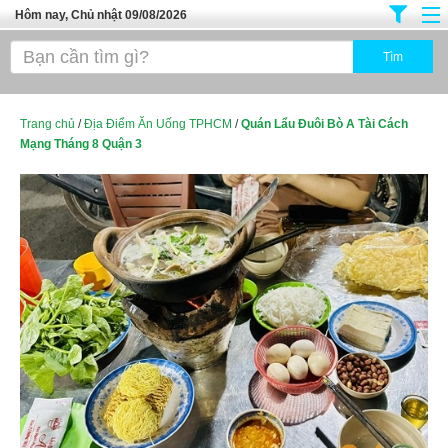
Hôm nay, Chủ nhật 09/08/2026
Trang chủ
Địa Điểm Kinh Doanh
Tuyển Sinh Đào Tạo
Trang chủ
/
Địa Điểm Ăn Uống TPHCM
/
Quán Lẩu Đuôi Bò A Tài Cách
Mạng Tháng 8 Quận 3
Ô Tô Xe Máy
Đồ Dùng Nội Ngoại Thất
Điện Tử Điện Máy
Làm Đẹp
Thời Trang
Việc Làm
Dịch Vụ
Hàng Tiêu Dùng