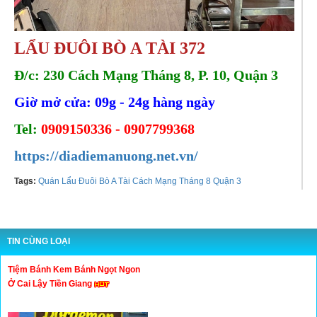
LẨU ĐUÔI BÒ A TÀI 372
Đ/c: 230 Cách Mạng Tháng 8, P. 10, Quận 3
Giờ mở cửa: 09g - 24g hàng ngày
Tel:
0909150336 - 0907799368
https://diadiemanuong.net.vn/
Tags:
Quán Lẩu Đuôi Bò A Tài Cách Mạng Tháng 8 Quận 3
TIN CÙNG LOẠI
Tiệm Bánh Kem Bánh Ngọt Ngon
Ở Cai Lậy Tiền Giang