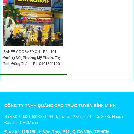
BAKERY DORAEMON - Đ/c: 461
Đường 3/2, Phường Mỹ Phước Tây,
Tỉnh Đồng Tháp - Tel: 0961801106
CÔNG TY TNHH QUẢNG CÁO TRỰC TUYẾN BÌNH MINH
Số ĐKKD - MST: 0310871409 - Ngày cấp: 23/05/2011 – Do Sở Kế Hoạch
Đầu Tư-TP.HCM cấp
Địa chỉ: 118/1/9 Lê Văn Thọ, P.11, Q.Gò Vấp, TP.HCM