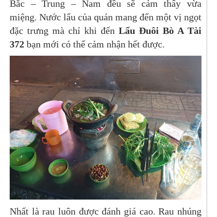
Bắc – Trung – Nam đều sẽ cảm thấy vừa
miệng. Nước lẩu của quán mang đến một vị ngọt
đặc trưng mà chỉ khi đến
Lẩu Đuôi Bò A Tài
372
bạn mới có thể cảm nhận hết được.
Nhất là rau luôn được đánh giá cao. Rau nhúng