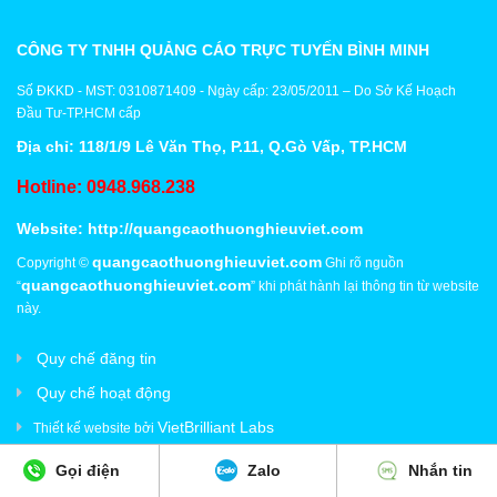
CÔNG TY TNHH QUẢNG CÁO TRỰC TUYẾN BÌNH MINH
Số ĐKKD - MST: 0310871409 - Ngày cấp: 23/05/2011 – Do Sở Kế Hoạch
Đầu Tư-TP.HCM cấp
Địa chỉ: 118/1/9 Lê Văn Thọ, P.11, Q.Gò Vấp, TP.HCM
Hotline: 0948.968.238
Website:
http://quangcaothuonghieuviet.com
quangcaothuonghieuviet.com
Copyright ©
Ghi rõ nguồn
quangcaothuonghieuviet.com
“
” khi phát hành lại thông tin từ website
này.
Quy chế đăng tin
Quy chế hoạt động
VietBrilliant Labs
Thiết kế website bởi
Gọi điện
Zalo
Nhắn tin