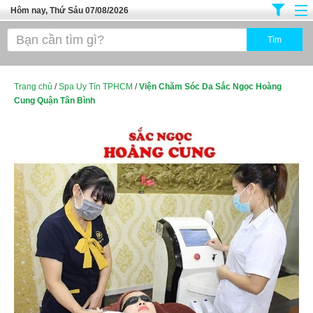
Hôm nay, Thứ Sáu 07/08/2026
Trang chủ
Địa Điểm Kinh Doanh
Tuyển Sinh Đào Tạo
Trang chủ
/
Spa Uy Tín TPHCM
/
Viện Chăm Sóc Da Sắc Ngọc Hoàng
Cung Quận Tân Bình
Ô Tô Xe Máy
Đồ Dùng Nội Ngoại Thất
Điện Tử Điện Máy
Làm Đẹp
Thời Trang
Việc Làm
Dịch Vụ
Hàng Tiêu Dùng