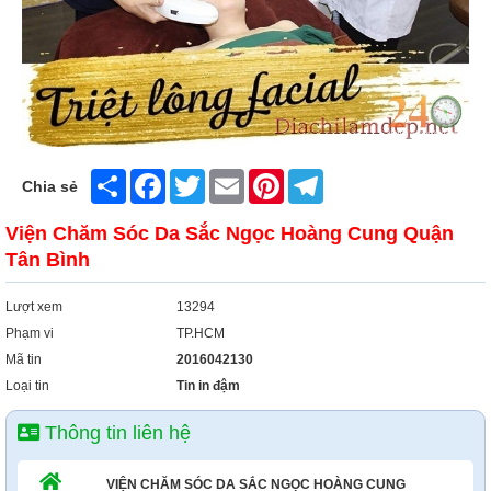
Xây Dựng
Tổng Hợp
Share
Facebook
Twitter
Email
Pinterest
Telegram
Chia sẻ
Viện Chăm Sóc Da Sắc Ngọc Hoàng Cung Quận
Tân Bình
Lượt xem
13294
Phạm vi
TP.HCM
Mã tin
2016042130
Loại tin
Tin in đậm
Thông tin liên hệ
VIỆN CHĂM SÓC DA SẮC NGỌC HOÀNG CUNG