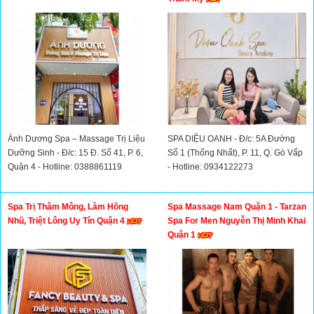
Ánh Dương Spa – Massage Trị Liệu
SPA DIỆU OANH - Đ/c: 5A Đường
Dưỡng Sinh - Đ/c: 15 Đ. Số 41, P. 6,
Số 1 (Thống Nhất), P. 11, Q. Gò Vấp
Quận 4 - Hotline: 0388861119
- Hotline: 0934122273
Spa Trị Thâm Mông, Làm Hồng
Spa Massage Nam Quận 1 - Tarzan
Nhũ, Triệt Lông Uy Tín Quận 4
Spa For Men Nguyễn Thị Minh Khai
Quận 1