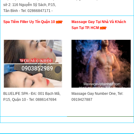
sở 2: 116 Nguyễn Sỹ Sách, P.15,
Tân Bình - Tel: 02866847171 -
02866846161
Spa Tiêm Filler Uy Tín Quận 10
Massage Gay Tại Nhà Và Khách
Sạn Tại TP. HCM
BLUELIFE SPA - Đ/c: 001 Bạch Mã,
Massage Gay Number One, Tel:
P.15, Quận 10 - Tel: 0886147694
0919427887