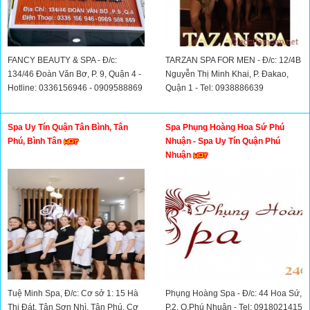
FANCY BEAUTY & SPA - Đ/c:
TARZAN SPA FOR MEN - Đ/c: 12/4B
134/46 Đoàn Văn Bơ, P. 9, Quận 4 -
Nguyễn Thị Minh Khai, P. Đakao,
Hotline: 0336156946 - 0909588869
Quận 1 - Tel: 0938886639
Spa Uy Tín Quận Tân Bình, Tân
Spa Phụng Hoàng Hoa Sứ Phú
Phú, Bình Tân
Nhuận - Spa Uy Tín Quận Phú
Nhuận
Tuệ Minh Spa, Đ/c: Cơ sở 1: 15 Hà
Phụng Hoàng Spa - Đ/c: 44 Hoa Sứ,
Thị Đát, Tân Sơn Nhì, Tân Phú, Cơ
P.2, Q.Phú Nhuận - Tel: 0918021415