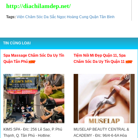
http://diachilamdep.net/
Tags:
Viện Chăm Sóc Da Sắc Ngọc Hoàng Cung Quận Tân Bình
TIN CÙNG LOẠI
Spa Massage Chăm Sóc Da Uy Tín
Tiệm Nối Mi Đẹp Quận 11, Spa
Quận Tân Phú
Chăm Sóc Da Uy Tín Quận 11
KIMS SPA - Đ/c: 256 Lê Sao, P. Phú
MUSELAP BEAUTY CENTRAL &
Thạnh, Q. Tân Phú - Hotline:
ACADEMY - Đ/c: 96/4-6-6A Hòa