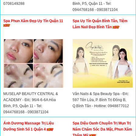
0708149288
Bình, P.5, Quận 11 - Tel:
0944768168 - 0903871104
Spa Phun Xăm Đẹp Uy Tín Quận 11
Spa Uy Tín Quận Bình Tân, Tiệm
Làm Nail Đẹp Bình Tân
MUSELAP BEAUTY CENTRAL &
Vân Nails & Spa Beauty Spa - Đ/c:
ACADEMY - Đ/c: 96/4-6-6A Hòa
597 Tên Lửa, P. Bình Trị Đông B,
Bình, P.5, Quận 11 - Tel:
Q.Bình Tân - Hotline: 0948877012
0944768168 - 0903871104
Ánh Dương Massage Trị Liệu
Spa Diệu Oanh Chuyên Trị Mụn Trị
Dưỡng Sinh Số 1 Quận 4
Nám Chăm Sóc Da Mặt, Phun Xăm
Thẩm Mỹ