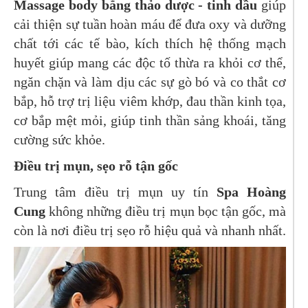
Massage body bằng thảo dược - tinh dầu
giúp
cải thiện sự tuần hoàn máu để đưa oxy và dưỡng
chất tới các tế bào, kích thích hệ thống mạch
huyết giúp mang các độc tố thừa ra khỏi cơ thể,
ngăn chặn và làm dịu các sự gò bó và co thắt cơ
bắp, hỗ trợ trị liệu viêm khớp, đau thần kinh tọa,
cơ bắp mệt mỏi, giúp tinh thần sảng khoái, tăng
cường sức khỏe.
Điều trị mụn, sẹo rỗ tận gốc
Trung tâm điều trị mụn uy tín
Spa Hoàng
Cung
không những điều trị mụn bọc tận gốc, mà
còn là nơi điều trị sẹo rỗ hiệu quả và nhanh nhất.