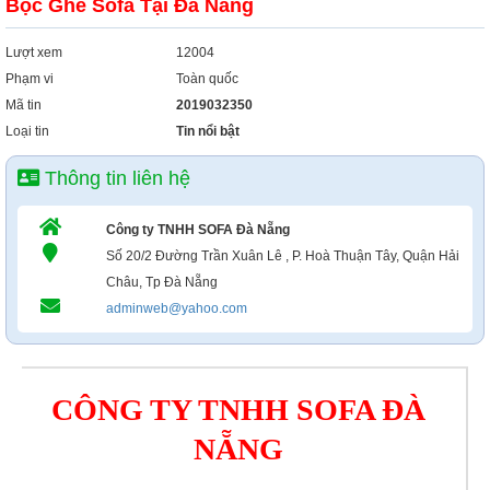
Bọc Ghế Sofa Tại Đà Nẵng
Xây Dựng
Tổng Hợp
Lượt xem
12004
Phạm vi
Toàn quốc
Mã tin
2019032350
Loại tin
Tin nổi bật
Thông tin liên hệ
Công ty TNHH SOFA Đà Nẵng
Số 20/2 Đường Trần Xuân Lê , P. Hoà Thuận Tây, Quận Hải
Châu, Tp Đà Nẵng
adminweb@yahoo.com
CÔNG TY TNHH SOFA ĐÀ
NẴNG