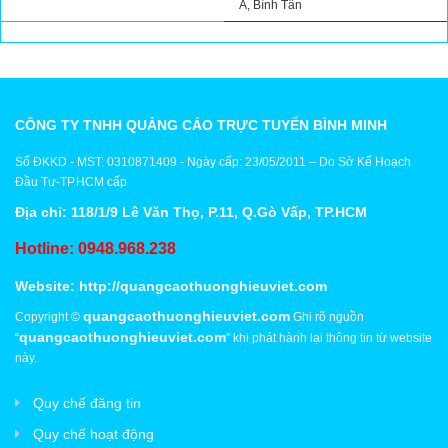
A, Bình Tân
CÔNG TY TNHH QUẢNG CÁO TRỰC TUYẾN BÌNH MINH
Số ĐKKD - MST: 0310871409 - Ngày cấp: 23/05/2011 – Do Sở Kế Hoạch
Đầu Tư-TP.HCM cấp
Địa chỉ: 118/1/9 Lê Văn Thọ, P.11, Q.Gò Vấp, TP.HCM
Hotline: 0948.968.238
Website:
http://quangcaothuonghieuviet.com
quangcaothuonghieuviet.com
Copyright ©
Ghi rõ nguồn
quangcaothuonghieuviet.com
“
” khi phát hành lại thông tin từ website
này.
Quy chế đăng tin
Quy chế hoạt động