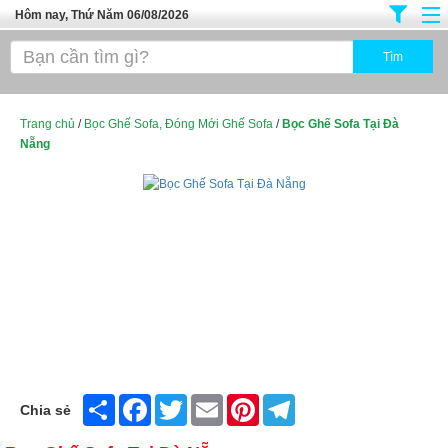
Hôm nay, Thứ Năm 06/08/2026
Trang chủ
Địa Điểm Kinh Doanh
Tuyển Sinh Đào Tạo
Trang chủ
/
Bọc Ghế Sofa, Đóng Mới Ghế Sofa
/
Bọc Ghế Sofa Tại Đà
Nẵng
Ô Tô Xe Máy
Đồ Dùng Nội Ngoại Thất
Điện Tử Điện Máy
Làm Đẹp
Thời Trang
Việc Làm
Dịch Vụ
Share
Facebook
Twitter
Email
Pinterest
Telegram
Chia sẻ
Hàng Tiêu Dùng