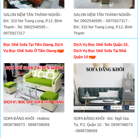
SALON NỆM TÂN THÀNH NGHĨA -
SALON NỆM TÂN THÀNH NGHĨA -
Đ/c: 310 Nơ Trang Long, P.12, Bình
Tel: 0902546595 – 0975927317 -
Thạnh - Tel: 0902546595 –
Đ/c: 310 Nơ Trang Long, P.12, Bình
0975927317
Thạnh
Bọc Ghế Sofa Tại Tiền Giang, Dịch
Dịch Vụ Bọc Ghế Sofa Quận 10,
Vụ Bọc Ghế Sofa Ở Tiền Giang
Dịch Vụ Bọc Ghế Sofa Tại Nhà
Quận 10
SOFA ĐĂNG KHÔI - Hotline:
SOFA ĐĂNG KHÔI - Đ/c: Ngô Gia
0938788073 - 0898708069
Tự, P.2, Quận 10 - Tel: 0938788073
- 0898708069