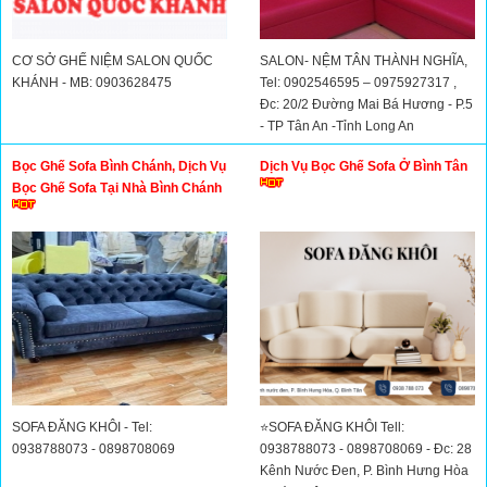
CƠ SỞ GHẾ NIỆM SALON QUỐC
SALON- NỆM TÂN THÀNH NGHĨA,
KHÁNH - MB: 0903628475
Tel: 0902546595 – 0975927317 ,
Đc: 20/2 Đường Mai Bá Hương - P.5
- TP Tân An -Tỉnh Long An
Bọc Ghế Sofa Bình Chánh, Dịch Vụ
Dịch Vụ Bọc Ghế Sofa Ở Bình Tân
Bọc Ghế Sofa Tại Nhà Bình Chánh
SOFA ĐĂNG KHÔI - Tel:
⭐SOFA ĐĂNG KHÔI Tell:
0938788073 - 0898708069
0938788073 - 0898708069 - Đc: 28
Kênh Nước Đen, P. Bình Hưng Hòa