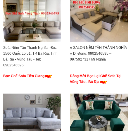
Sofa Nệm Tân Thành Nghĩa - Đ/c:
⭐ SALON NỆM TÂN THÀNH NGHĨA
1560 Quốc Lộ 51, TP. Bà Rịa, Tỉnh
⭐ Di Động: 0902546595 –
Bà Rịa - Vũng Tàu - Tel:
0975927317 Mr Nghĩa
0902546595
Bọc Ghế Sofa Tiền Giang
Đóng Mới Bọc Lại Ghế Sofa Tại
Vũng Tàu - Bà Rịa