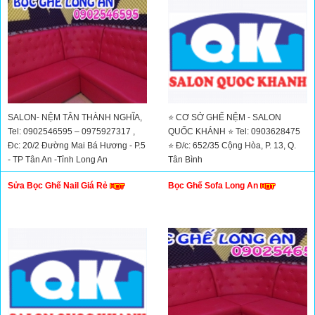
SALON- NỆM TÂN THÀNH NGHĨA,
⭐ CƠ SỞ GHẾ NỆM - SALON
Tel: 0902546595 – 0975927317 ,
QUỐC KHÁNH ⭐ Tel: 0903628475
Đc: 20/2 Đường Mai Bá Hương - P.5
⭐ Đ/c: 652/35 Cộng Hòa, P. 13, Q.
- TP Tân An -Tỉnh Long An
Tân Bình
Sửa Bọc Ghế Nail Giá Rẻ
Bọc Ghế Sofa Long An