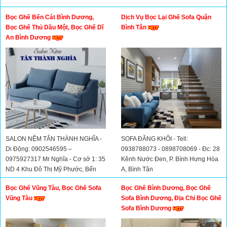
Bọc Ghế Bến Cát Bình Dương,
Dịch Vụ Bọc Lại Ghế Sofa Quận
Bọc Ghế Thủ Dầu Một, Bọc Ghế Dĩ
Bình Tân
An Bình Dương
SALON NỆM TÂN THÀNH NGHĨA -
SOFA ĐĂNG KHÔI - Tell:
Di Động: 0902546595 –
0938788073 - 0898708069 - Đc: 28
0975927317 Mr Nghĩa - Cơ sở 1: 35
Kênh Nước Đen, P. Bình Hưng Hòa
ND 4 Khu Đô Thị Mỹ Phước, Bến
A, Bình Tân
Cát – Bình Dương - Cơ sở 2: 34/1
Bọc Ghế Vũng Tàu, Bọc Ghế Sofa
Bọc Ghế Bình Dương, Bọc Ghế
Đường Tân Lập, Thị Xã Dĩ An, Bình
Vũng Tàu
Sofa Bình Dương, Địa Chỉ Bọc Ghế
Dương
Sofa Bình Dương