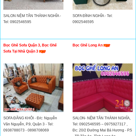
SALON NỆM TÂN THÀNH NGHĨA -
SOFA ĐÌNH NGHĨA - Tel:
Tel: 0902546595
0902546595
Bọc Ghế Sofa Quận 3, Bọc Ghế
Bọc Ghế Long An
Sofa Tại Nhà Quận 3
SOFA ĐĂNG KHÔI - Đ/c: Nguyễn
SALON- NỆM TÂN THÀNH NGHĨA,
Văn Nguyễn, P.9, Quận 3 - Tel:
Tel: 0902546595 – 0975927317 ,
0938788073 - 0898708069
Đc: 20/2 Đường Mai Bá Hương - P.5