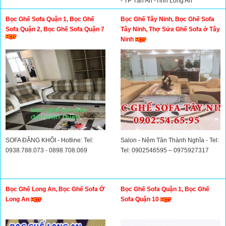
- TP Tân An -Tỉnh Long An
Bọc Ghế Sofa Quận 1, Bọc Ghế
Bọc Ghế Tây Ninh, Bọc Ghế Sofa
Sofa Quận 2, Bọc Ghế Sofa Quận 7
Tây Ninh, Thợ Sửa Ghế Sofa ở Tây
Ninh
SOFA ĐĂNG KHÔI - Hotline: Tel:
Salon - Nệm Tân Thành Nghĩa - Tel:
0938.788.073 - 0898.708.069
Tel: 0902546595 – 0975927317
Bọc Ghế Long An, Bọc Ghế Sofa Ở
Bọc Ghế Sofa Quận 1, Bọc Ghế
Long An
Sofa Quận 10